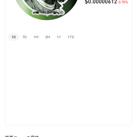
$0.00000612
-0.70%
1D
7D
1M
3M
1Y
YTD