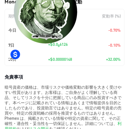
Monat Money (MONAT) の価格変動
期間
金額変動
変動率 (%)
+
$0.0
4314
今日
-0.70%
7
+
$0.0
6126
7日
-0.10%
8
30日
+
$0.00000148
+32.00%
免責事項
暗号資産の価格は、市場リスクや価格変動の影響を大きく受けや
すい性質があります。お客様は、ご自身がよく理解している商
品、そしてリスクを十分に把握している商品にのみ投資すべきで
す。本ページに記載されている情報はあくまで情報提供を目的と
したものであり、投資助言ではありません。特定の暗号資産の売
買や、特定の投資戦略の採用を推奨するものではありません。
Phemex は、掲載されている情報や特定の資産に関して、その正
確性・適合性・妥当性を一切保証しません。詳細については、
利
用規約
および
リスク開示
をご確認ください。