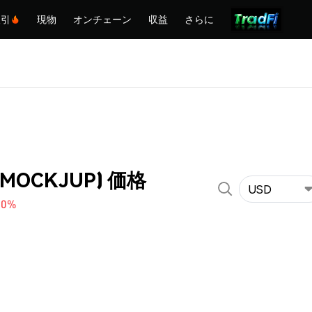
取引
現物
オンチェーン
収益
さらに
(MOCKJUP) 価格
USD
80%