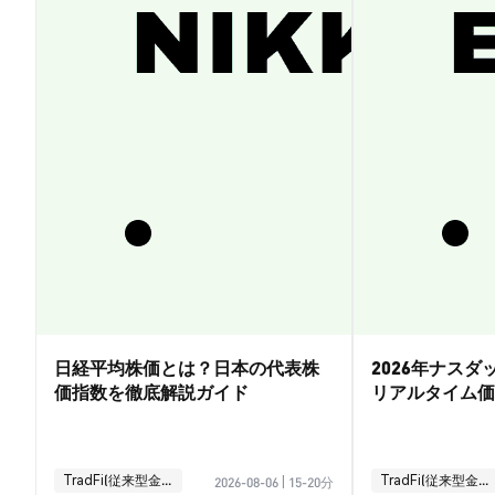
日経平均株価とは？日本の代表株
2026年ナス
価指数を徹底解説ガイド
リアルタイム価
引ガイド
TradFi(従来型金融)
TradFi(従来型金融)
2026-08-06
|
15-20分