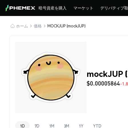
暗号資産を購入
マーケット
デリバティブ
ホーム
価格
MOCKJUP (mockJUP)
mockJUP 
$0.00005864
-1.
1D
7D
1M
3M
1Y
YTD