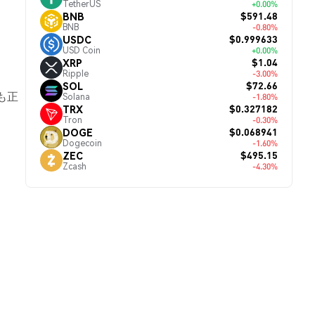
TetherUS
+0.00%
$591.48
BNB
BNB
-0.80%
$0.999633
USDC
USD Coin
+0.00%
$1.04
XRP
Ripple
-3.00%
。
$72.66
SOL
も正
Solana
-1.80%
$0.327182
TRX
Tron
-0.30%
$0.068941
DOGE
Dogecoin
-1.60%
$495.15
ZEC
Zcash
-4.30%