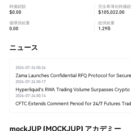
時価総額
完全希薄化時価総
$0.00
$105,022.00
循環供給量
総供給量
0.00
1.29B
​​ニュース​​
2026-07-24 00:26
Zama Launches Confidential RFQ Protocol for Secure 
2026-07-24 00:17
Hyperliquid's RWA Trading Volume Surpasses Crypto
2026-07-24 00:14
CFTC Extends Comment Period for 24/7 Futures Trad
mockJUP (MOCKJUP) アカデミー