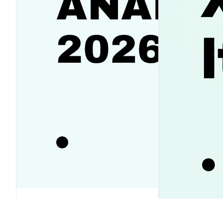
SanDisk（SNDK）株価予想2026-
2030｜反発か下落か徹底ガイド