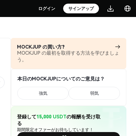
ログイン
サインアップ
MOCKJUP の買い方?
MOCKJUP の最初を取得する方法を学びましょ
う。
本日のMOCKJUPについてのご意見は？
強気
弱気
登録して
15,000 USDT
の報酬を受け取
る
期間限定オファーがお待ちしています！