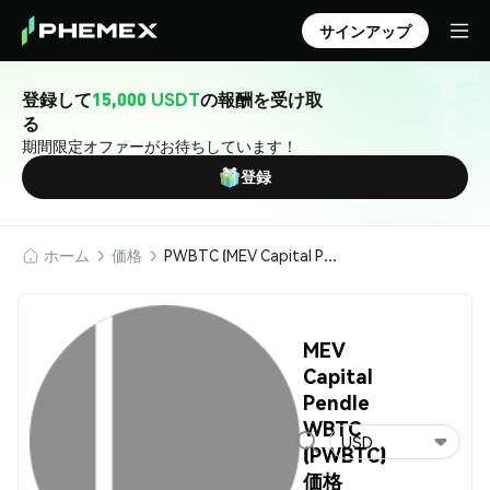
サインアップ
登録して
15,000 USDT
の報酬を受け取
る
期間限定オファーがお待ちしています！
登録
ホーム
価格
PWBTC (MEV Capital Pendle WBTC)
MEV
Capital
Pendle
WBTC
USD
(PWBTC)
価格