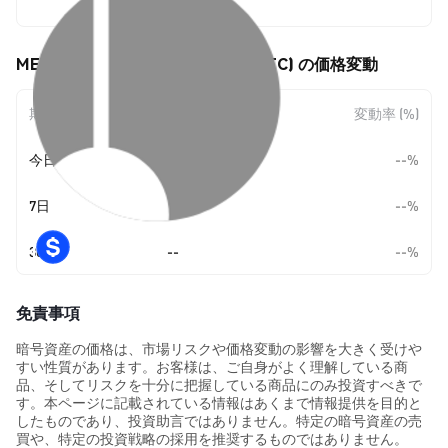
--
MEV Capital Pendle WBTC (PWBTC) の価格変動
期間
金額変動
変動率 (%)
今日
--
--%
7日
--
--%
30日
--
--%
免責事項
暗号資産の価格は、市場リスクや価格変動の影響を大きく受けや
すい性質があります。お客様は、ご自身がよく理解している商
品、そしてリスクを十分に把握している商品にのみ投資すべきで
す。本ページに記載されている情報はあくまで情報提供を目的と
したものであり、投資助言ではありません。特定の暗号資産の売
買や、特定の投資戦略の採用を推奨するものではありません。