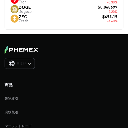
Tron
-0.30%
$0.068697
DOGE
Dogecoin
-2.20%
$493.19
ZEC
Zcash
-4.60%
日本語

商品
先物取引
現物取引
マージントレード