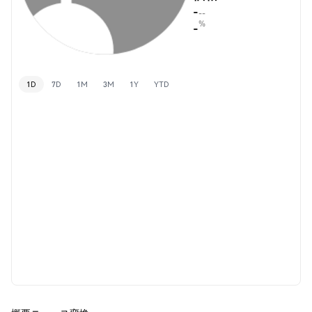
-
--
%
-
1D
7D
1M
3M
1Y
YTD