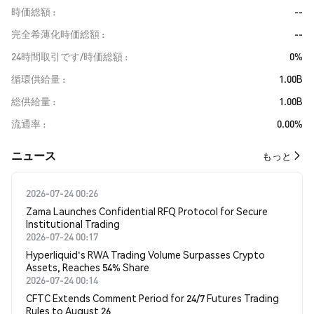
時価総額
--
完全希薄化時価総額
--
24時間取引です/時価総額
0%
循環供給量
1.00B
総供給量
1.00B
流通率
0.00%
​​ニュース​​
もっと
2026-07-24 00:26
Zama Launches Confidential RFQ Protocol for Secure
Institutional Trading
2026-07-24 00:17
Hyperliquid's RWA Trading Volume Surpasses Crypto
Assets, Reaches 54% Share
2026-07-24 00:14
CFTC Extends Comment Period for 24/7 Futures Trading
Rules to August 26