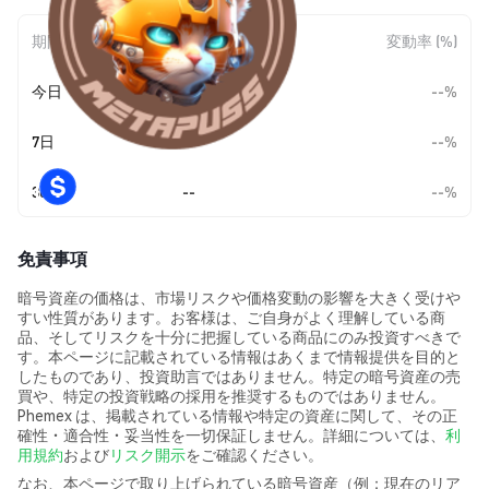
期間
金額変動
変動率 (%)
今日
--
--%
7日
--
--%
30日
--
--%
免責事項
暗号資産の価格は、市場リスクや価格変動の影響を大きく受けや
すい性質があります。お客様は、ご自身がよく理解している商
品、そしてリスクを十分に把握している商品にのみ投資すべきで
す。本ページに記載されている情報はあくまで情報提供を目的と
したものであり、投資助言ではありません。特定の暗号資産の売
買や、特定の投資戦略の採用を推奨するものではありません。
Phemex は、掲載されている情報や特定の資産に関して、その正
確性・適合性・妥当性を一切保証しません。詳細については、
利
用規約
および
リスク開示
をご確認ください。
なお、本ページで取り上げられている暗号資産（例：現在のリア