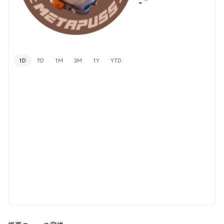
-
1D
7D
1M
3M
1Y
YTD