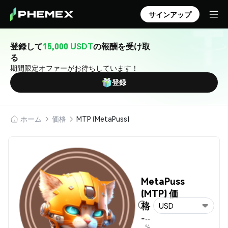
サインアップ
登録して
15,000 USDT
の報酬を受け取
る
期間限定オファーがお待ちしています！
登録
ホーム
価格
MTP (MetaPuss)
MetaPuss
(MTP) 価
格
USD
-
--
%