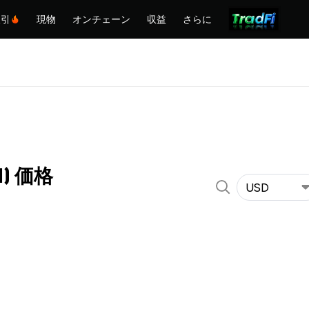
取引
現物
オンチェーン
収益
さらに
I) 価格
USD