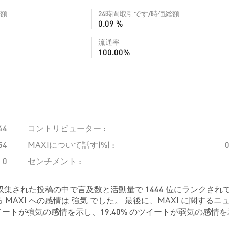
額
24時間取引です/時価総額
0.09 %
流通率
100.00%
44
コントリビューター :
54
MAXIについて話す(%) :
0
センチメント :
、収集された投稿の中で言及数と活動量で 1444 位にランクされ
AXI への感情は 強気 でした。 最後に、MAXI に関するニ
 のツイートが強気の感情を示し、19.40% のツイートが弱気の感情
でした。 これらの感情分析は 201 件のツイートに基づいています