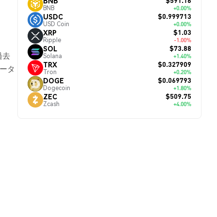
$591.16
BNB
BNB
+0.00%
$0.999713
USDC
USD Coin
+0.00%
$1.03
XRP
Ripple
-1.00%
$73.88
SOL
過去
Solana
+1.40%
$0.327909
TRX
データ
Tron
+0.20%
$0.069793
DOGE
Dogecoin
+1.80%
$509.75
ZEC
Zcash
+4.00%