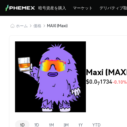
暗号資産を購入
マーケット
デリバティブ
ホーム
価格
MAXI (Maxi)
Maxi (MAX
$0.0
1734
-0.10%
7
1D
7D
1M
3M
1Y
YTD