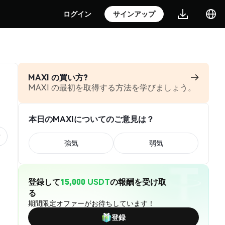
ログイン
サインアップ
MAXI の買い方?
MAXI の最初を取得する方法を学びましょう。
本日のMAXIについてのご意見は？
強気
弱気
登録して
15,000 USDT
の報酬を受け取
る
期間限定オファーがお待ちしています！
登録