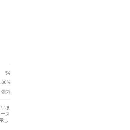
54
0.00%
強気
ていま
ュース
を示し
。