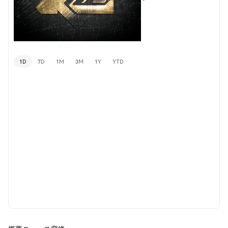
1D
7D
1M
3M
1Y
YTD