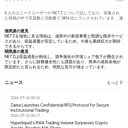
5 人のユニークユーザーが NETZ について話しており、収集され
た投稿の中で言及数と活動量で 3876 位にランクされています。 過
去24時間で、すべてのソーシャルメディアにおける NETZ への感
情は 弱気 でした。 最後に、NETZ に関するニュース記事が 0 件公
強気派の意見
開されました。 Twitterでは、28.57% のツイートが強気の感情を
NETZを強気に見る理由は、成長中の新規事業と堅調な既存サービ
示し、71.43% のツイートが弱気の感情を示しました。 0.00% のツ
スがあり、収益基盤が安定しているため、今後も業績拡大が期待
イートは NETZ に対して中立的でした。 これらの感情分析は 7 件
できるからです。
のツイートに基づいています。
弱気派の意見
NETZは収益成長が鈍化し、競争激化や市場シェア低下が懸念され
ています。さらに財務健全性にも課題があり、将来の成長余地が
限定的だと見られるため、弱気な見方が強まっています。
​​ニュース​​
もっと
2026-07-24 00:26
Zama Launches Confidential RFQ Protocol for Secure
Institutional Trading
2026-07-24 00:17
Hyperliquid's RWA Trading Volume Surpasses Crypto
Assets, Reaches 54% Share