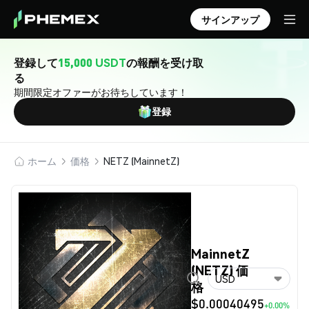
サインアップ
登録して
15,000 USDT
の報酬を受け取
る
期間限定オファーがお待ちしています！
登録
ホーム
価格
NETZ (MainnetZ)
MainnetZ
(NETZ) 価
USD
格
$0.00040495
+0.00%