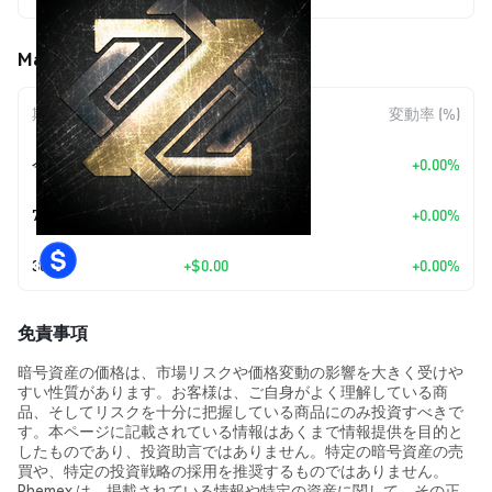
MainnetZ (NETZ) の価格変動
期間
金額変動
変動率 (%)
今日
+
$0.00
+0.00%
7日
+
$0.00
+0.00%
30日
+
$0.00
+0.00%
免責事項
暗号資産の価格は、市場リスクや価格変動の影響を大きく受けや
すい性質があります。お客様は、ご自身がよく理解している商
品、そしてリスクを十分に把握している商品にのみ投資すべきで
す。本ページに記載されている情報はあくまで情報提供を目的と
したものであり、投資助言ではありません。特定の暗号資産の売
買や、特定の投資戦略の採用を推奨するものではありません。
Phemex は、掲載されている情報や特定の資産に関して、その正