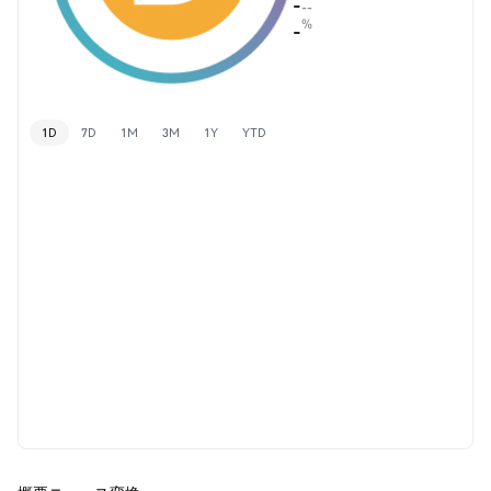
-
--
%
-
1D
7D
1M
3M
1Y
YTD