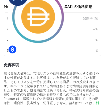
Morpho-Aave Dai Stablecoin (MADAI) の価格変動
期間
金額変動
変動率 (%)
今日
--
--%
7日
--
--%
30日
--
--%
免責事項
暗号資産の価格は、市場リスクや価格変動の影響を大きく受けや
すい性質があります。お客様は、ご自身がよく理解している商
品、そしてリスクを十分に把握している商品にのみ投資すべきで
す。本ページに記載されている情報はあくまで情報提供を目的と
したものであり、投資助言ではありません。特定の暗号資産の売
買や、特定の投資戦略の採用を推奨するものではありません。
Phemex は、掲載されている情報や特定の資産に関して、その正
確性・適合性・妥当性を一切保証しません。詳細については、
利