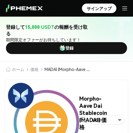
サインアップ
登録して
15,000 USDT
の報酬を受け取
る
期間限定オファーがお待ちしています！
登録
ホーム
価格
MADAI (Morpho-Aave Dai Stablecoin)
Morpho-
Aave Dai
Stablecoin
(MADAI) 価
USD
格