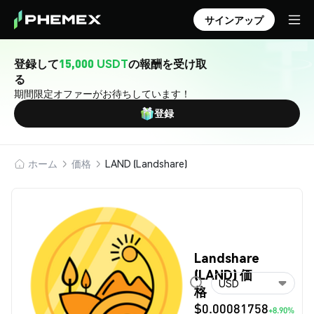
サインアップ
登録して
15,000 USDT
の報酬を受け取
る
期間限定オファーがお待ちしています！
登録
ホーム
価格
LAND (Landshare)
Landshare
(LAND) 価
USD
格
$0.00081758
+8.90%