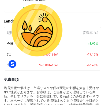
$0.00081758
Landshare (LAND) の価格変動
期間
金額変動
変動率 (%)
今日
+
$0.00006682
+8.90%
7日
$-0.00016864
-17.10%
30日
$-0.00161569
-66.40%
免責事項
暗号資産の価格は、市場リスクや価格変動の影響を大きく受けや
すい性質があります。お客様は、ご自身がよく理解している商
品、そしてリスクを十分に把握している商品にのみ投資すべきで
す。本ページに記載されている情報はあくまで情報提供を目的と
したものであり、投資助言ではありません。特定の暗号資産の売