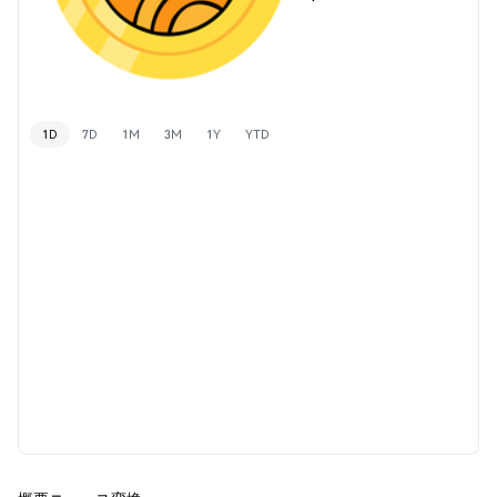
1D
7D
1M
3M
1Y
YTD