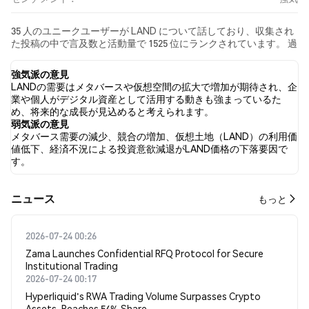
35 人のユニークユーザーが LAND について話しており、収集され
た投稿の中で言及数と活動量で 1525 位にランクされています。 過
去24時間で、すべてのソーシャルメディアにおける LAND への感
情は 強気 でした。 最後に、LAND に関するニュース記事が 0 件公
強気派の意見
開されました。 Twitterでは、26.32% のツイートが強気の感情を
LANDの需要はメタバースや仮想空間の拡大で増加が期待され、企
示し、2.63% のツイートが弱気の感情を示しました。 71.05% のツ
業や個人がデジタル資産として活用する動きも強まっているた
イートは LAND に対して中立的でした。 これらの感情分析は 38 件
め、将来的な成長が見込めると考えられます。
のツイートに基づいています。
弱気派の意見
メタバース需要の減少、競合の増加、仮想土地（LAND）の利用価
値低下、経済不況による投資意欲減退がLAND価格の下落要因で
す。
​​ニュース​​
もっと
2026-07-24 00:26
Zama Launches Confidential RFQ Protocol for Secure
Institutional Trading
2026-07-24 00:17
Hyperliquid's RWA Trading Volume Surpasses Crypto
Assets, Reaches 54% Share