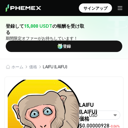
サインアップ
登録して
15,000 USDT
の報酬を受け取
る
期間限定オファーがお待ちしています！
登録
ホーム
価格
LAIFU (LAIFU)
LAIFU
(LAIFU)
USD
価格
$0.00000928
-0.06%