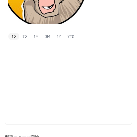
1D
7D
1M
3M
1Y
YTD
概要
ニュース
変換