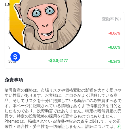
LAIFU (LAIFU) の価格変動
期間
金額変動
変動率 (%)
+
$0.0
5145
今日
-0.06%
8
7日
+
$0.00
+0.00%
+
$0.0
3177
30日
+0.34%
7
免責事項
暗号資産の価格は、市場リスクや価格変動の影響を大きく受けや
すい性質があります。お客様は、ご自身がよく理解している商
品、そしてリスクを十分に把握している商品にのみ投資すべきで
す。本ページに記載されている情報はあくまで情報提供を目的と
したものであり、投資助言ではありません。特定の暗号資産の売
買や、特定の投資戦略の採用を推奨するものではありません。
Phemex は、掲載されている情報や特定の資産に関して、その正
確性・適合性・妥当性を一切保証しません。詳細については、
利