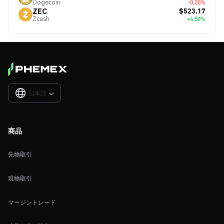
Dogecoin
-0.20%
$523.17
ZEC
Zcash
+4.50%
日本語

商品
先物取引
現物取引
マージントレード