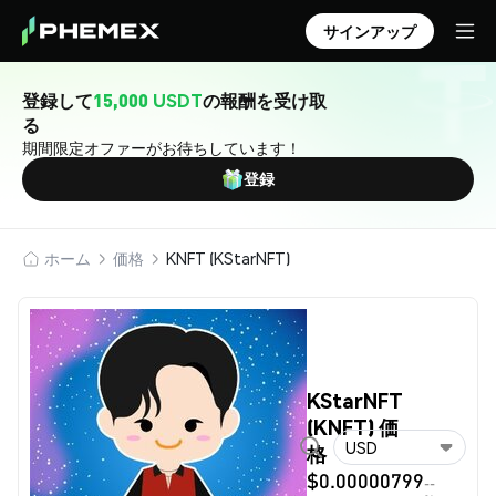
サインアップ
登録して
15,000 USDT
の報酬を受け取
る
期間限定オファーがお待ちしています！
登録
ホーム
価格
KNFT (KStarNFT)
KStarNFT
(KNFT) 価
USD
格
$0.00000799
--