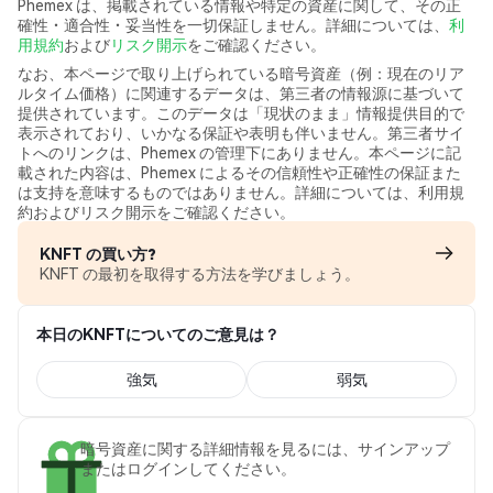
Phemex は、掲載されている情報や特定の資産に関して、その正
確性・適合性・妥当性を一切保証しません。詳細については、
利
用規約
および
リスク開示
をご確認ください。
なお、本ページで取り上げられている暗号資産（例：現在のリア
ルタイム価格）に関連するデータは、第三者の情報源に基づいて
提供されています。このデータは「現状のまま」情報提供目的で
表示されており、いかなる保証や表明も伴いません。第三者サイ
トへのリンクは、Phemex の管理下にありません。本ページに記
載された内容は、Phemex によるその信頼性や正確性の保証また
は支持を意味するものではありません。詳細については、利用規
約およびリスク開示をご確認ください。
KNFT の買い方?
KNFT の最初を取得する方法を学びましょう。
本日のKNFTについてのご意見は？
強気
弱気
暗号資産に関する詳細情報を見るには、サインアップ
またはログインしてください。