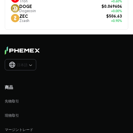
Tron
+0.60%
$0.069604
DOGE
Dogecoin
+0.00%
$506.63
ZEC
Zcash
+0.90%
日本語

商品
先物取引
現物取引
マージントレード