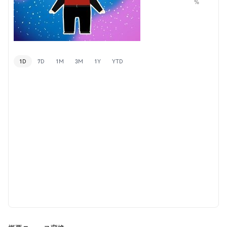
%
1D
7D
1M
3M
1Y
YTD