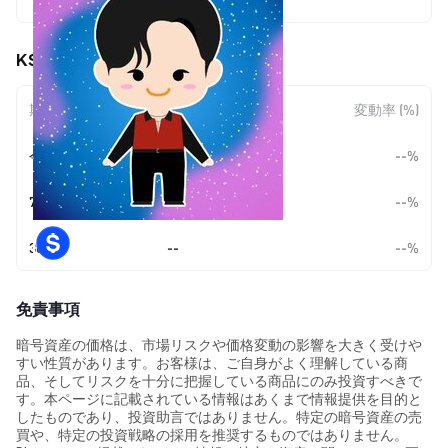
$0.00000799
KStarNFT (KNFT) の価格変動
期間
金額変動
変動率 (%)
今日
--
--%
7日
--
--%
30日
--
--%
免責事項
暗号資産の価格は、市場リスクや価格変動の影響を大きく受けや
すい性質があります。お客様は、ご自身がよく理解している商
品、そしてリスクを十分に把握している商品にのみ投資すべきで
す。本ページに記載されている情報はあくまで情報提供を目的と
したものであり、投資助言ではありません。特定の暗号資産の売
買や、特定の投資戦略の採用を推奨するものではありません。