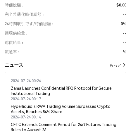
時価総額
$0.00
完全希薄化時価総額
--
24時間取引です/時価総額
0%
循環供給量
--
総供給量
--
流通率
--%
​​ニュース​​
もっと
2026-07-24 00:26
Zama Launches Confidential RFQ Protocol for Secure
Institutional Trading
2026-07-24 00:17
Hyperliquid's RWA Trading Volume Surpasses Crypto
Assets, Reaches 54% Share
2026-07-24 00:14
CFTC Extends Comment Period for 24/7 Futures Trading
Rules to August 26