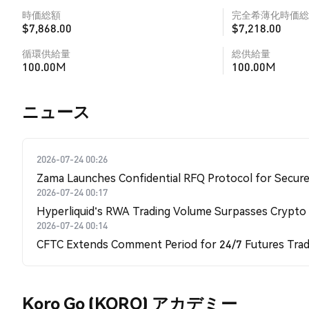
時価総額
完全希薄化時価総
$7,868.00
$7,218.00
循環供給量
総供給量
100.00M
100.00M
​​ニュース​​
2026-07-24 00:26
Zama Launches Confidential RFQ Protocol for Secure 
2026-07-24 00:17
Hyperliquid's RWA Trading Volume Surpasses Crypto
2026-07-24 00:14
CFTC Extends Comment Period for 24/7 Futures Trad
Koro Go (KORO) アカデミー