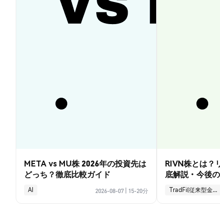
META vs MU株 2026年の投資先は
RIVN株とは
どっち？徹底比較ガイド
底解説・今後の
AI
TradFi(従来型金融)
2026-08-07
|
15-20分