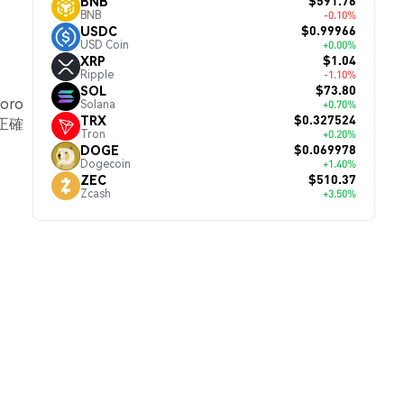
$591.76
BNB
BNB
-0.10%
$0.99966
USDC
USD Coin
+0.00%
$1.04
XRP
Ripple
-1.10%
$73.80
SOL
oro
Solana
+0.70%
$0.327524
TRX
正確
Tron
+0.20%
$0.069978
DOGE
Dogecoin
+1.40%
$510.37
ZEC
Zcash
+3.50%