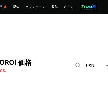
取引
現物
オンチェーン
収益
さらに
(KORO) 価格
USD
80%