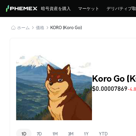
暗号資産を購入
マーケット
デリバティブ
ホーム
価格
KORO (Koro Go)
Koro Go 
$0.00007869
-4.
1D
7D
1M
3M
1Y
YTD