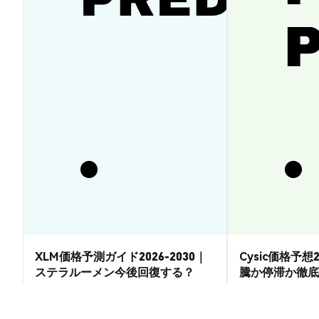
XLM価格予測ガイド2026-2030｜
Cysic価格予想2
ステラルーメン今後回復する？
騰か停滞か徹底
市場洞察
市場洞察
2026-08-07
|
15-20分