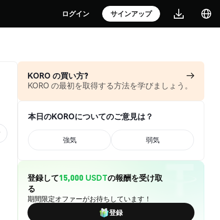
ログイン
サインアップ
KORO の買い方?
KORO の最初を取得する方法を学びましょう。
本日のKOROについてのご意見は？
強気
弱気
登録して
15,000 USDT
の報酬を受け取
る
期間限定オファーがお待ちしています！
登録