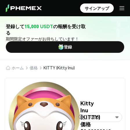
サインアップ
登録して
15,000 USDT
の報酬を受け取
る
期間限定オファーがお待ちしています！
登録
ホーム
価格
KITTY (Kitty Inu)
Kitty
Inu
(KITTY)
USD
価格