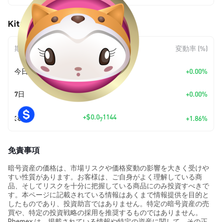
Kitty Inu (KITTY) の価格変動
期間
金額変動
変動率 (%)
今日
+
$0.00
+0.00%
7日
+
$0.00
+0.00%
+
$0.0
1144
30日
+1.86%
7
免責事項
暗号資産の価格は、市場リスクや価格変動の影響を大きく受けや
すい性質があります。お客様は、ご自身がよく理解している商
品、そしてリスクを十分に把握している商品にのみ投資すべきで
す。本ページに記載されている情報はあくまで情報提供を目的と
したものであり、投資助言ではありません。特定の暗号資産の売
買や、特定の投資戦略の採用を推奨するものではありません。
Phemex は、掲載されている情報や特定の資産に関して、その正