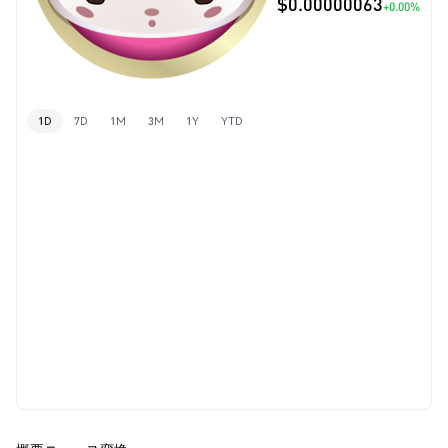
$0.00000063
+0.00%
1D
7D
1M
3M
1Y
YTD