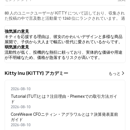
80 人のユニークユーザーが KITTY について話しており、収集され
た投稿の中で言及数と活動量で 1240 位にランクされています。 過
去24時間で、すべてのソーシャルメディアにおける KITTY への感
情は 強気 でした。 最後に、KITTY に関するニュース記事が 0 件公
強気派の意見
開されました。 Twitterでは、28.98% のツイートが強気の感情を
キティを応援する理由は、彼女のかわいいデザインと多様な商品
示し、4.79% のツイートが弱気の感情を示しました。 66.23% のツ
展開で、子供から大人まで幅広い世代に愛されているからです。
イートは KITTY に対して中立的でした。 これらの感情分析は 459
弱気派の意見
件のツイートに基づいています。
流動性が低く、投機的な熱狂に頼っており、実体的な価値や用途
が不明確なため、価格が急落するリスクが高いです。
Kitty Inu (KITTY) アカデミー
もっと
2026-08-10
Tutorial (TUT)とは？注目理由・Phemexでの取引方法ガイ
ド
2026-08-10
CoreWeave CFOニティン・アグラワルとは？決算発表直前
ガイド
2026-08-10