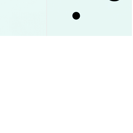
でETF資金流入93%
CardanoがETF承認で何が変わ
と今後予想
る？今後の価格予想＆徹底解説
市場洞察
2026-08-09
|
15-20分
2026-08-09
|
15-20分
SD
$0.0000045