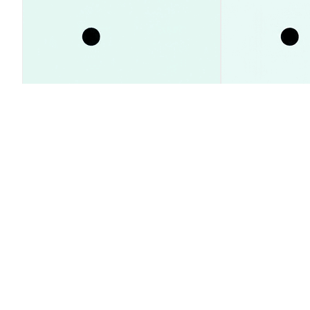
SpaceX株価23%急騰の理由とは？
XRP価格1ドル
インサイダー売却タイミング予測
急減｜最新動向
ガイド
市場洞察
市場洞察
2026-08-09
|
15-20分
JAW (JAW) の換算レート
1 JAW to U