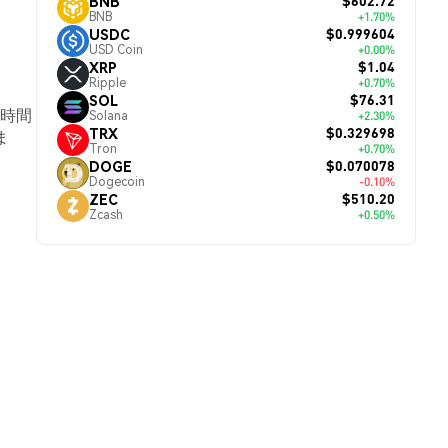
$602.72
BNB
BNB
+1.70%
$0.999604
USDC
USD Coin
+0.00%
$1.04
XRP
Ripple
+0.70%
$76.31
SOL
4時間
Solana
+2.30%
$0.329698
TRX
ま
Tron
+0.70%
$0.070078
DOGE
Dogecoin
-0.10%
$510.20
ZEC
Zcash
+0.50%