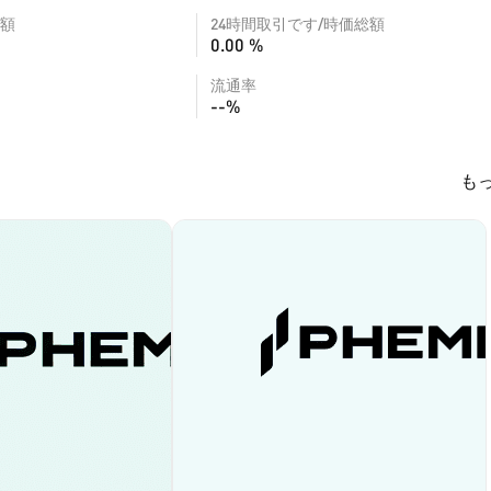
額
24時間取引です/時価総額
0.00 %
流通率
--%
も