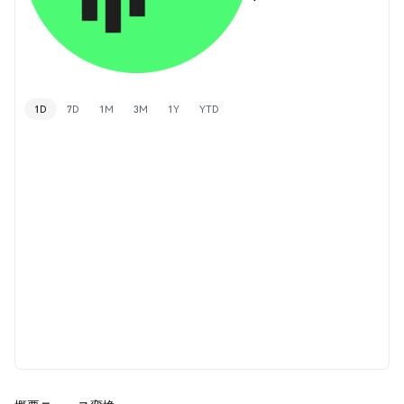
1D
7D
1M
3M
1Y
YTD