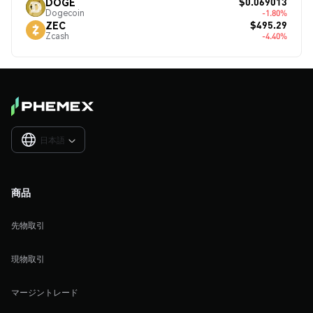
$0.069013
DOGE
Dogecoin
-1.80%
$495.29
ZEC
Zcash
-4.40%
日本語

商品
先物取引
現物取引
マージントレード