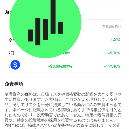
Jarvis (JARVIS) の価格変動
期間
金額変動
変動率 (%)
今日
+
$0.00011032
+1.40%
7日
+
$0.0004309
+5.70%
30日
+
$0.00430994
+117.10%
免責事項
暗号資産の価格は、市場リスクや価格変動の影響を大きく受けや
すい性質があります。お客様は、ご自身がよく理解している商
品、そしてリスクを十分に把握している商品にのみ投資すべきで
す。本ページに記載されている情報はあくまで情報提供を目的と
したものであり、投資助言ではありません。特定の暗号資産の売
買や、特定の投資戦略の採用を推奨するものではありません。
Phemex は、掲載されている情報や特定の資産に関して、その正