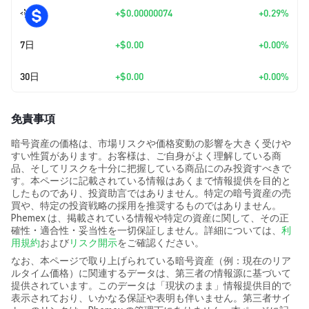
今日
+
$0.00000074
+0.29%
7日
+
$0.00
+0.00%
30日
+
$0.00
+0.00%
免責事項
暗号資産の価格は、市場リスクや価格変動の影響を大きく受けや
すい性質があります。お客様は、ご自身がよく理解している商
品、そしてリスクを十分に把握している商品にのみ投資すべきで
す。本ページに記載されている情報はあくまで情報提供を目的と
したものであり、投資助言ではありません。特定の暗号資産の売
買や、特定の投資戦略の採用を推奨するものではありません。
Phemex は、掲載されている情報や特定の資産に関して、その正
確性・適合性・妥当性を一切保証しません。詳細については、
利
用規約
および
リスク開示
をご確認ください。
なお、本ページで取り上げられている暗号資産（例：現在のリア
ルタイム価格）に関連するデータは、第三者の情報源に基づいて
提供されています。このデータは「現状のまま」情報提供目的で
表示されており、いかなる保証や表明も伴いません。第三者サイ