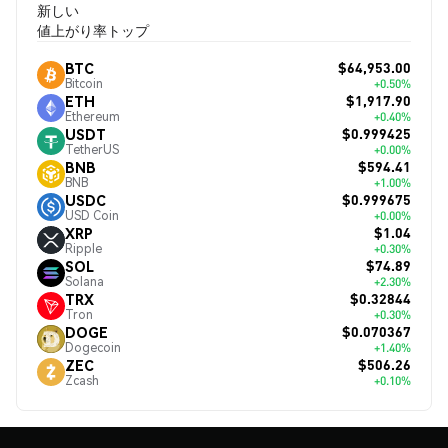
新しい
値上がり率トップ
$64,953.00
BTC
Bitcoin
+0.50%
$1,917.90
ETH
Ethereum
+0.40%
$0.999425
USDT
TetherUS
+0.00%
$594.41
BNB
BNB
+1.00%
$0.999675
USDC
USD Coin
+0.00%
$1.04
XRP
Ripple
+0.30%
$74.89
SOL
Solana
+2.30%
$0.32844
TRX
Tron
+0.30%
$0.070367
DOGE
Dogecoin
+1.40%
$506.26
ZEC
Zcash
+0.10%