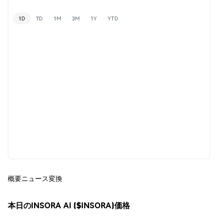
1D
7D
1M
3M
1Y
YTD
概要
ニュース
変換
本日のINSORA AI ($INSORA)価格