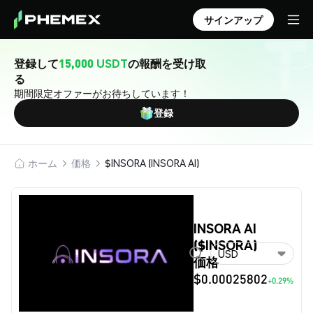
サインアップ
登録して
15,000 USDT
の報酬を受け取
る
期間限定オファーがお待ちしています！
登録
ホーム
価格
$INSORA (INSORA AI)
INSORA AI
($INSORA)
USD
価格
$0.00025802
+0.29%