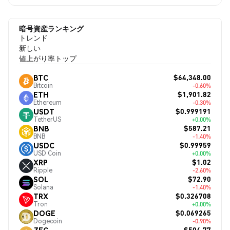
暗号資産ランキング
トレンド
新しい
値上がり率トップ
$64,348.00
BTC
Bitcoin
-0.60%
$1,901.82
ETH
Ethereum
-0.30%
$0.999191
USDT
TetherUS
+0.00%
$587.21
BNB
BNB
-1.40%
$0.99959
USDC
USD Coin
+0.00%
$1.02
XRP
Ripple
-2.60%
$72.90
SOL
Solana
-1.40%
$0.326708
TRX
Tron
+0.00%
$0.069265
DOGE
Dogecoin
-0.90%
$504.77
ZEC