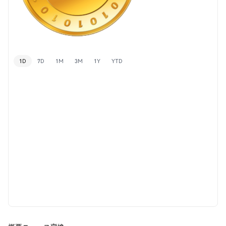
1D
7D
1M
3M
1Y
YTD