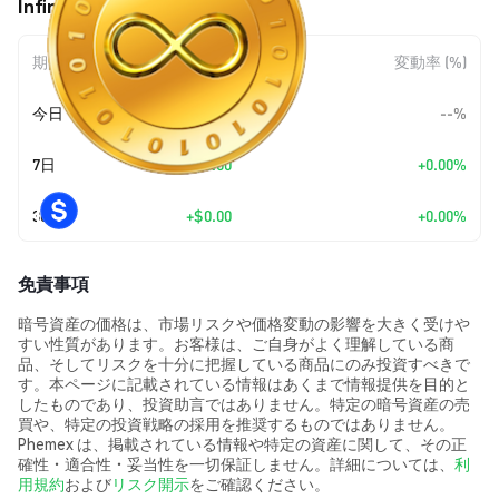
Infinitecoin (IFC) の価格変動
期間
金額変動
変動率 (%)
今日
--
--%
7日
+
$0.00
+0.00%
30日
+
$0.00
+0.00%
免責事項
暗号資産の価格は、市場リスクや価格変動の影響を大きく受けや
すい性質があります。お客様は、ご自身がよく理解している商
品、そしてリスクを十分に把握している商品にのみ投資すべきで
す。本ページに記載されている情報はあくまで情報提供を目的と
したものであり、投資助言ではありません。特定の暗号資産の売
買や、特定の投資戦略の採用を推奨するものではありません。
Phemex は、掲載されている情報や特定の資産に関して、その正
確性・適合性・妥当性を一切保証しません。詳細については、
利
用規約
および
リスク開示
をご確認ください。