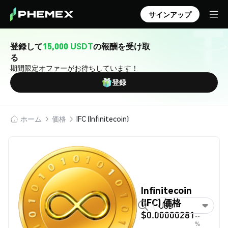
サインアップ
登録して
15,000 USDT
の報酬を受け取
る
期間限定オファーがお待ちしています！
登録
ホーム
価格
IFC (Infinitecoin)
Infinitecoin
(IFC) 価格
USD
$0.00000281
--
%