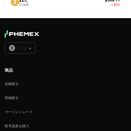
Zcash
-1.80%
日本語

商品
先物取引
現物取引
マージントレード
暗号資産を購入