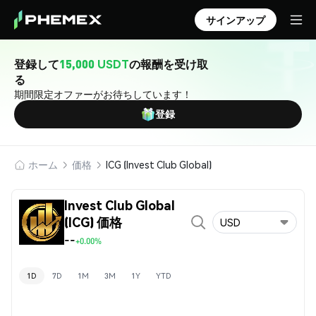
サインアップ
登録して
15,000 USDT
の報酬を受け取
る
期間限定オファーがお待ちしています！
登録
ホーム
価格
ICG (Invest Club Global)
Invest Club Global
(ICG) 価格
USD
--
+0.00%
1D
7D
1M
3M
1Y
YTD