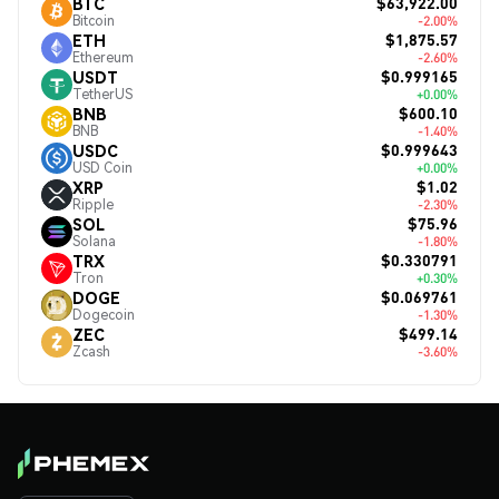
$63,922.00
BTC
Bitcoin
-2.00%
$1,875.57
ETH
Ethereum
-2.60%
$0.999165
USDT
TetherUS
+0.00%
$600.10
BNB
BNB
-1.40%
$0.999643
USDC
USD Coin
+0.00%
$1.02
XRP
Ripple
-2.30%
$75.96
SOL
Solana
-1.80%
$0.330791
TRX
Tron
+0.30%
$0.069761
DOGE
Dogecoin
-1.30%
$499.14
ZEC
Zcash
-3.60%