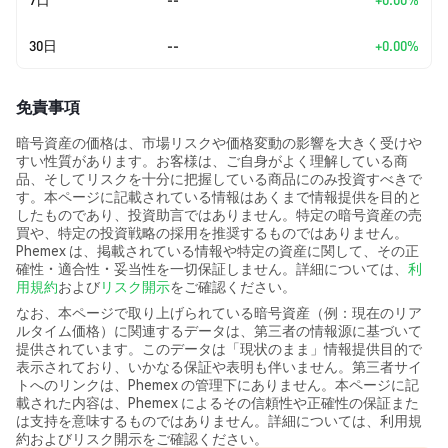
30日
--
+0.00%
免責事項
暗号資産の価格は、市場リスクや価格変動の影響を大きく受けや
すい性質があります。お客様は、ご自身がよく理解している商
品、そしてリスクを十分に把握している商品にのみ投資すべきで
す。本ページに記載されている情報はあくまで情報提供を目的と
したものであり、投資助言ではありません。特定の暗号資産の売
買や、特定の投資戦略の採用を推奨するものではありません。
Phemex は、掲載されている情報や特定の資産に関して、その正
確性・適合性・妥当性を一切保証しません。詳細については、
利
用規約
および
リスク開示
をご確認ください。
なお、本ページで取り上げられている暗号資産（例：現在のリア
ルタイム価格）に関連するデータは、第三者の情報源に基づいて
提供されています。このデータは「現状のまま」情報提供目的で
表示されており、いかなる保証や表明も伴いません。第三者サイ
トへのリンクは、Phemex の管理下にありません。本ページに記
載された内容は、Phemex によるその信頼性や正確性の保証また
は支持を意味するものではありません。詳細については、利用規
約およびリスク開示をご確認ください。