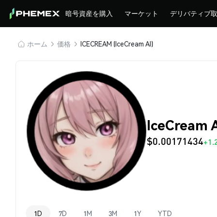
暗号資産を購入
マーケット
デリバティブ
ホーム
価格
ICECREAM (IceCream AI)
IceCream 
$0.00171434
+1.
1D
7D
1M
3M
1Y
YTD