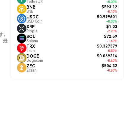
TetherUS
+0.00%
$593.12
BNB
BNB
-0.10%
$0.999601
USDC
USD Coin
+0.00%
$1.03
XRP
Ripple
-2.20%
です。
$72.59
SOL
、最
Solana
-1.40%
$0.327379
TRX
Tron
-0.50%
$0.069216
DOGE
Dogecoin
-0.60%
$504.32
ZEC
Zcash
-0.60%