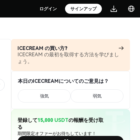
ログイン
サインアップ
ICECREAM の買い方?
ICECREAM の最初を取得する方法を学びまし
ょう。
本日のICECREAMについてのご意見は？
強気
弱気
登録して
15,000 USDT
の報酬を受け取
る
期間限定オファーがお待ちしています！