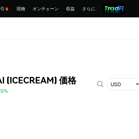
取引
現物
オンチェーン
収益
さらに
AI (ICECREAM) 価格
USD
20%