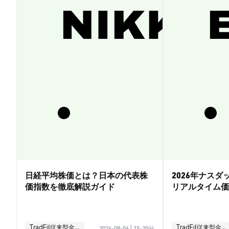
日経平均株価とは？日本の代表株
2026年ナス
価指数を徹底解説ガイド
リアルタイム価
引ガイド
TradFi(従来型金融)
TradFi(従来型金融)
2026-08-06
|
15-20分