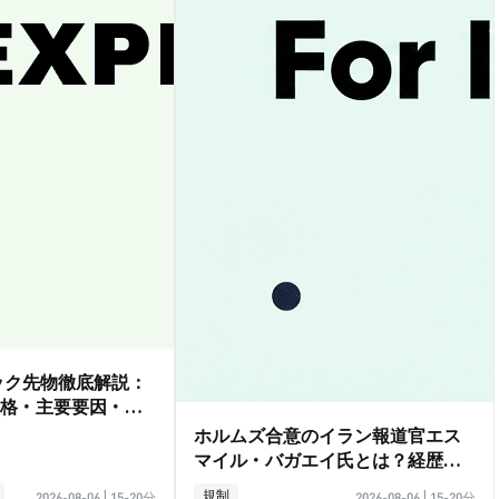
ダック先物徹底解説：
格・主要要因・取
ホルムズ合意のイラン報道官エス
マイル・バガエイ氏とは？経歴ガ
イド
規制
2026-08-06
|
15-20分
2026-08-06
|
15-20分