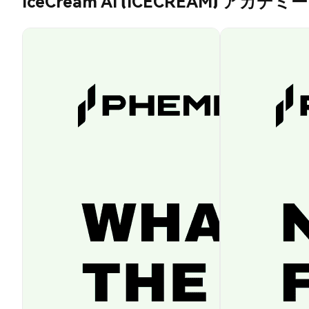
IceCream AI (ICECREAM) アカデミー