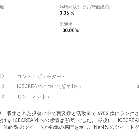
額
24時間取引です/時価総額
3.36 %
流通率
100.00%
52
コントリビューター :
2
ICECREAMについて話す(%) :
2
センチメント :
おり、収集された投稿の中で言及数と活動量で 4952 位にランク
ICECREAM への感情は 強気 でした。 最後に、ICECREA
では、NaN% のツイートが強気の感情を示し、NaN% のツイート
M に対して中立的でした。 これらの感情分析は 0 件のツイートに