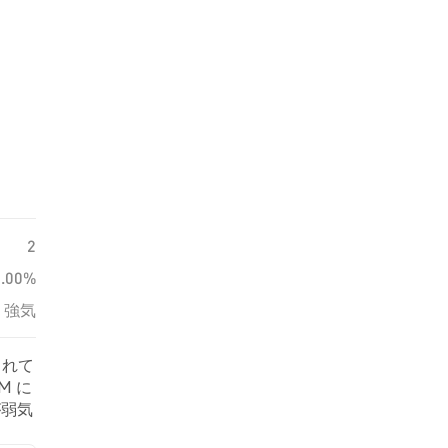
2
0.00%
強気
されて
M に
が弱気
基づ