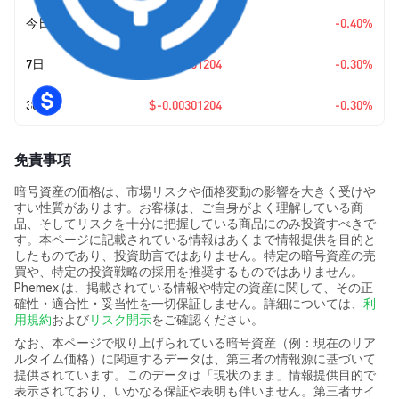
今日
$-0.00402008
-0.40%
7日
$-0.00301204
-0.30%
30日
$-0.00301204
-0.30%
免責事項
暗号資産の価格は、市場リスクや価格変動の影響を大きく受けや
すい性質があります。お客様は、ご自身がよく理解している商
品、そしてリスクを十分に把握している商品にのみ投資すべきで
す。本ページに記載されている情報はあくまで情報提供を目的と
したものであり、投資助言ではありません。特定の暗号資産の売
買や、特定の投資戦略の採用を推奨するものではありません。
Phemex は、掲載されている情報や特定の資産に関して、その正
確性・適合性・妥当性を一切保証しません。詳細については、
利
用規約
および
リスク開示
をご確認ください。
なお、本ページで取り上げられている暗号資産（例：現在のリア
ルタイム価格）に関連するデータは、第三者の情報源に基づいて
提供されています。このデータは「現状のまま」情報提供目的で
表示されており、いかなる保証や表明も伴いません。第三者サイ