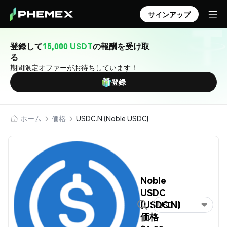
サインアップ
登録して
15,000 USDT
の報酬を受け取
る
期間限定オファーがお待ちしています！
登録
ホーム
価格
USDC.N (Noble USDC)
Noble
USDC
(USDC.N)
USD
価格