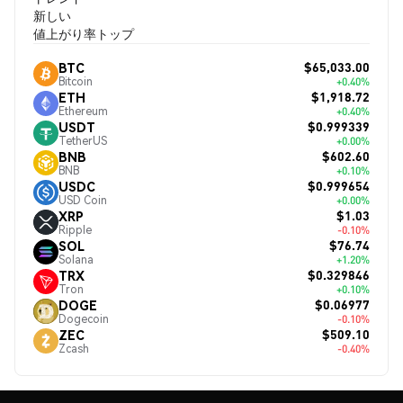
新しい
値上がり率トップ
$65,033.00
BTC
Bitcoin
+0.40%
$1,918.72
ETH
Ethereum
+0.40%
$0.999339
USDT
TetherUS
+0.00%
$602.60
BNB
BNB
+0.10%
$0.999654
USDC
USD Coin
+0.00%
$1.03
XRP
Ripple
-0.10%
$76.74
SOL
Solana
+1.20%
$0.329846
TRX
Tron
+0.10%
$0.06977
DOGE
Dogecoin
-0.10%
$509.10
ZEC
Zcash
-0.40%