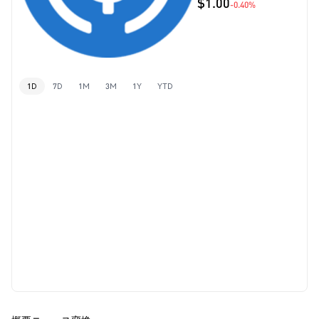
$1.00
-0.40%
1D
7D
1M
3M
1Y
YTD