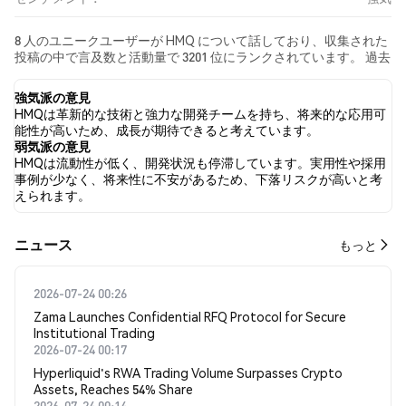
8 人のユニークユーザーが HMQ について話しており、収集された
投稿の中で言及数と活動量で 3201 位にランクされています。 過去
24時間で、すべてのソーシャルメディアにおける HMQ への感情は
強気 でした。 最後に、HMQ に関するニュース記事が 0 件公開さ
強気派の意見
れました。 Twitterでは、0.00% のツイートが強気の感情を示し、
HMQは革新的な技術と強力な開発チームを持ち、将来的な応用可
0.00% のツイートが弱気の感情を示しました。 100.00% のツイー
能性が高いため、成長が期待できると考えています。
トは HMQ に対して中立的でした。 これらの感情分析は 1 件のツ
弱気派の意見
イートに基づいています。
HMQは流動性が低く、開発状況も停滞しています。実用性や採用
事例が少なく、将来性に不安があるため、下落リスクが高いと考
えられます。
​​ニュース​​
もっと
2026-07-24 00:26
Zama Launches Confidential RFQ Protocol for Secure
Institutional Trading
2026-07-24 00:17
Hyperliquid's RWA Trading Volume Surpasses Crypto
Assets, Reaches 54% Share
2026-07-24 00:14