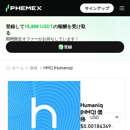
サインアップ
登録して
15,000 USDT
の報酬を受け取
る
期間限定オファーがお待ちしています！
登録
ホーム
価格
HMQ (Humaniq)
Humaniq
(HMQ) 価
USD
格
$0.00184349
--