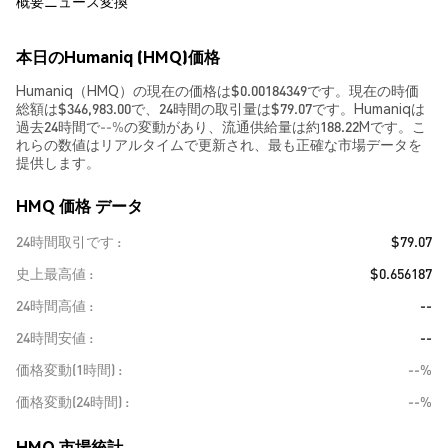
概要
ニュース
変換
本日のHumaniq (HMQ)価格
Humaniq（HMQ）の現在の価格は$0.00184349です。現在の時価
総額は$346,983.00で、24時間の取引量は$79.07です。Humaniqは
過去24時間で
--%
の変動があり、流通供給量は約188.22Mです。こ
れらの数値はリアルタイムで更新され、最も正確な市場データを
提供します。
HMQ 価格 データ
24時間取引です
$79.07
史上最高値
$0.656187
24時間高値
--
24時間安値
--
価格変動(1時間)
--%
価格変動(24時間)
--%
HMQ 市場統計