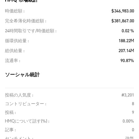
時価総額
$346,983.00
完全希薄化時価総額
$381,867.00
24時間取引です/時価総額
0.02 %
循環供給量
188.22M
総供給量
207.14M
流通率
90.87%
ソーシャル統計
投稿の人気度 :
#3,201
コントリビューター :
8
投稿 :
9
HMQについて話す(%) :
0.00%
記事 :
0
センチメント :
強気