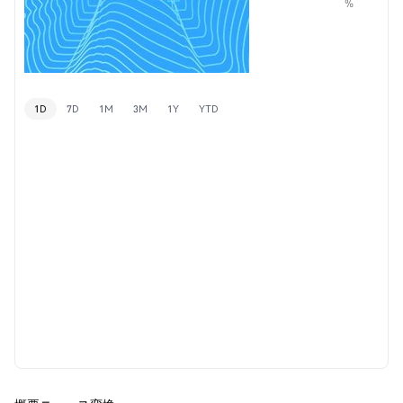
%
1D
7D
1M
3M
1Y
YTD