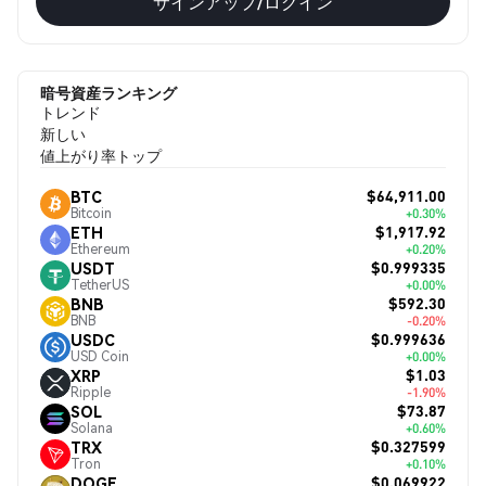
サインアップ/ログイン
暗号資産ランキング
トレンド
新しい
値上がり率トップ
$64,911.00
BTC
Bitcoin
+0.30%
$1,917.92
ETH
Ethereum
+0.20%
$0.999335
USDT
TetherUS
+0.00%
$592.30
BNB
BNB
-0.20%
$0.999636
USDC
USD Coin
+0.00%
$1.03
XRP
Ripple
-1.90%
$73.87
SOL
Solana
+0.60%
$0.327599
TRX
Tron
+0.10%
$0.069922
DOGE