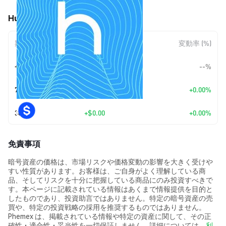
Humaniq (HMQ) の価格変動
期間
金額変動
変動率 (%)
今日
--
--%
7日
+
$0.00
+0.00%
30日
+
$0.00
+0.00%
免責事項
暗号資産の価格は、市場リスクや価格変動の影響を大きく受けや
すい性質があります。お客様は、ご自身がよく理解している商
品、そしてリスクを十分に把握している商品にのみ投資すべきで
す。本ページに記載されている情報はあくまで情報提供を目的と
したものであり、投資助言ではありません。特定の暗号資産の売
買や、特定の投資戦略の採用を推奨するものではありません。
Phemex は、掲載されている情報や特定の資産に関して、その正
確性・適合性・妥当性を一切保証しません。詳細については、
利