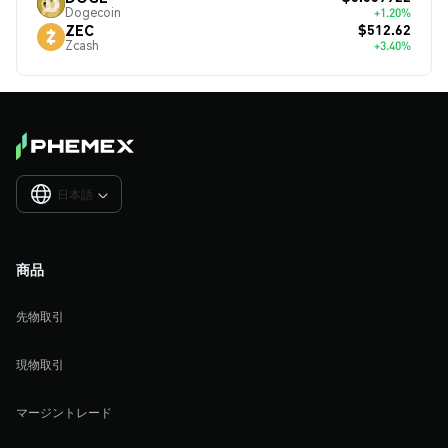
Dogecoin
+1.20%
$512.62
ZEC
Zcash
+3.40%
日本語

商品
先物取引
現物取引
マージントレード