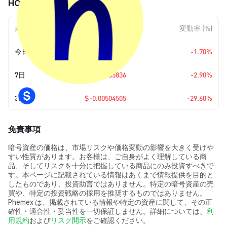
HOPR (XHOPR) の価格変動
期間
金額変動
変動率 (%)
今日
$-0.00020751
-1.70%
7日
$-0.00035836
-2.90%
30日
$-0.00504505
-29.60%
免責事項
暗号資産の価格は、市場リスクや価格変動の影響を大きく受けや
すい性質があります。お客様は、ご自身がよく理解している商
品、そしてリスクを十分に把握している商品にのみ投資すべきで
す。本ページに記載されている情報はあくまで情報提供を目的と
したものであり、投資助言ではありません。特定の暗号資産の売
買や、特定の投資戦略の採用を推奨するものではありません。
Phemex は、掲載されている情報や特定の資産に関して、その正
確性・適合性・妥当性を一切保証しません。詳細については、
利
用規約
および
リスク開示
をご確認ください。