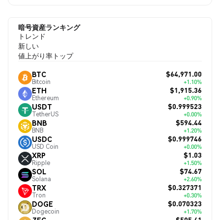
暗号資産ランキング
トレンド
新しい
値上がり率トップ
$64,971.00
BTC
Bitcoin
+1.10%
$1,915.36
ETH
Ethereum
+0.90%
$0.999523
USDT
TetherUS
+0.00%
$594.44
BNB
BNB
+1.20%
$0.999746
USDC
USD Coin
+0.00%
$1.03
XRP
Ripple
+1.50%
$74.67
SOL
Solana
+2.60%
$0.327371
TRX
Tron
+0.30%
$0.070323
DOGE
Dogecoin
+1.70%
$505.41
ZEC