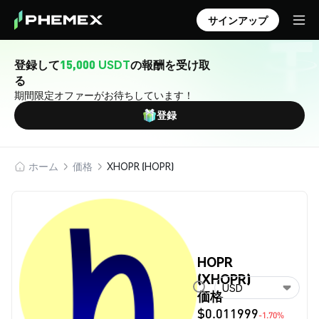
サインアップ
登録して
15,000 USDT
の報酬を受け取
る
期間限定オファーがお待ちしています！
登録
ホーム
価格
XHOPR (HOPR)
HOPR
(XHOPR)
USD
価格
$0.011999
-1.70%