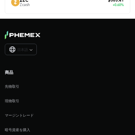
Zcash
+0.60%
日本語

商品
先物取引
現物取引
マージントレード
暗号資産を購入