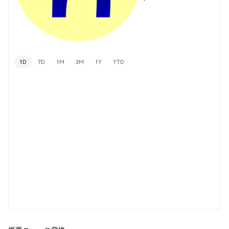
1D
7D
1M
3M
1Y
YTD