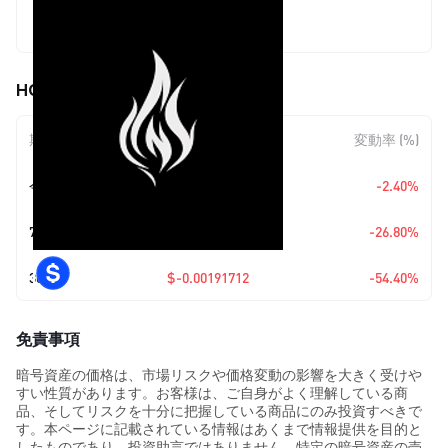
$0.001607
HOLD (EARN) の価格変動
期間
金額変動
変動率 (%)
今日
$-0.00003952
-2.40%
7日
$-0.00058836
-26.80%
30日
$-0.00191712
-54.40%
免責事項
暗号資産の価格は、市場リスクや価格変動の影響を大きく受けや
すい性質があります。お客様は、ご自身がよく理解している商
品、そしてリスクを十分に把握している商品にのみ投資すべきで
す。本ページに記載されている情報はあくまで情報提供を目的と
したものであり、投資助言ではありません。特定の暗号資産の売