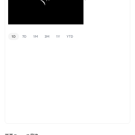
1D
7D
1M
3M
1Y
YTD