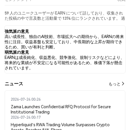
59 人のユニークユーザーが EARN について話しており、収集され
た投稿の中で言及数と活動量で 1374 位にランクされています。 過
去24時間で、すべてのソーシャルメディアにおける EARN への感
情は 弱気 でした。 最後に、EARN に関するニュース記事が 0 件公
強気派の意見
開されました。 Twitterでは、15.03% のツイートが強気の感情を
高い成長性、独自のAI技術、市場拡大への期待から、EARNの将来
示し、37.57% のツイートが弱気の感情を示しました。 47.40% の
性に注目。収益基盤も安定しており、中長期的な上昇が期待でき
ツイートは EARN に対して中立的でした。 これらの感情分析は
るため、買いが有利と判断。
173 件のツイートに基づいています。
弱気派の意見
EARNは成長鈍化、収益悪化、競争激化、規制リスクなどにより、
将来的な業績が不安定になる可能性があるため、株価下落が懸念
されています。
​​ニュース​​
もっと
2026-07-24 00:26
Zama Launches Confidential RFQ Protocol for Secure
Institutional Trading
2026-07-24 00:17
Hyperliquid's RWA Trading Volume Surpasses Crypto
Assets, Reaches 54% Share