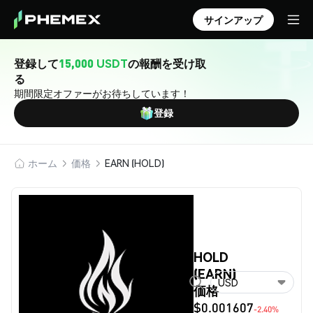
サインアップ
登録して
15,000 USDT
の報酬を受け取
る
期間限定オファーがお待ちしています！
登録
ホーム
価格
EARN (HOLD)
HOLD
(EARN)
USD
価格
$0.001607
-2.40%