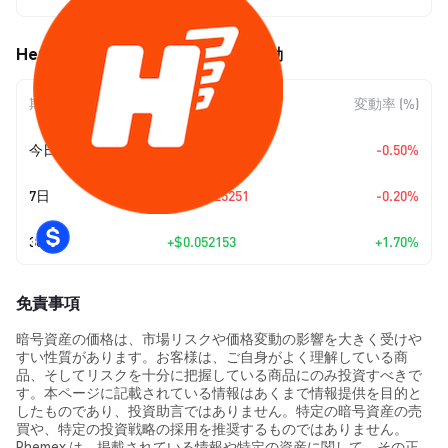
Hermez Network (HEZ) の価格変動
期間
金額変動
変動率 (%)
今日
-$0.015678
-0.50%
7日
$-0.00625251
-0.20%
30日
+
$0.052153
+1.70%
免責事項
暗号資産の価格は、市場リスクや価格変動の影響を大きく受けや
すい性質があります。お客様は、ご自身がよく理解している商
品、そしてリスクを十分に把握している商品にのみ投資すべきで
す。本ページに記載されている情報はあくまで情報提供を目的と
したものであり、投資助言ではありません。特定の暗号資産の売
買や、特定の投資戦略の採用を推奨するものではありません。
Phemex は、掲載されている情報や特定の資産に関して、その正