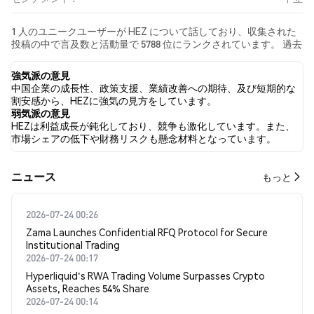
1 人のユニークユーザーが HEZ について話しており、収集された
投稿の中で言及数と活動量で 5788 位にランクされています。 過去
24時間で、すべてのソーシャルメディアにおける HEZ への感情は
中立 でした。 最後に、HEZ に関するニュース記事が 0 件公開され
強気派の意見
ました。 Twitterでは、NaN% のツイートが強気の感情を示し、
中国企業の成長性、政策支援、業績改善への期待、及び短期的な
NaN% のツイートが弱気の感情を示しました。 NaN% のツイート
割安感から、HEZに強気の見方をしています。
は HEZ に対して中立的でした。 これらの感情分析は 0 件のツイー
弱気派の意見
トに基づいています。
HEZは利益成長が鈍化しており、競争も激化しています。また、
市場シェアの低下や財務リスクも懸念材料となっています。
​​ニュース​​
もっと
2026-07-24 00:26
Zama Launches Confidential RFQ Protocol for Secure
Institutional Trading
2026-07-24 00:17
Hyperliquid's RWA Trading Volume Surpasses Crypto
Assets, Reaches 54% Share
2026-07-24 00:14