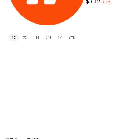
$3.12
-0.50%
1D
7D
1M
3M
1Y
YTD