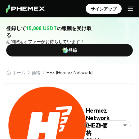
サインアップ
登録して
15,000 USDT
の報酬を受け取
る
期間限定オファーがお待ちしています！
登録
ホーム
価格
HEZ (Hermez Network)
Hermez
Network
(HEZ) 価
USD
格