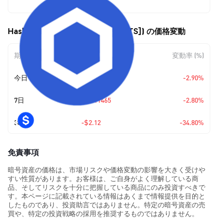
$3.98
Hashport Bridged LINK (LINK[HTS]) の価格変動
期間
金額変動
変動率 (%)
今日
-$0.118867
-2.90%
7日
-$0.11465
-2.80%
30日
-$2.12
-34.80%
免責事項
暗号資産の価格は、市場リスクや価格変動の影響を大きく受けや
すい性質があります。お客様は、ご自身がよく理解している商
品、そしてリスクを十分に把握している商品にのみ投資すべきで
す。本ページに記載されている情報はあくまで情報提供を目的と
したものであり、投資助言ではありません。特定の暗号資産の売
買や、特定の投資戦略の採用を推奨するものではありません。