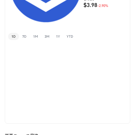
$3.98
-2.90%
1D
7D
1M
3M
1Y
YTD