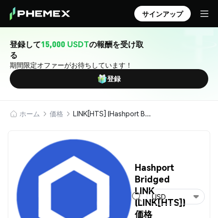
サインアップ
登録して
15,000 USDT
の報酬を受け取
る
期間限定オファーがお待ちしています！
登録
ホーム
価格
LINK[HTS] (Hashport Bridged LINK)
Hashport
Bridged
LINK
USD
(LINK[HTS])
価格