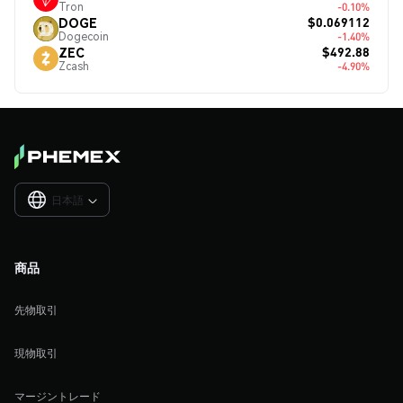
Tron
-0.10%
$0.069112
DOGE
Dogecoin
-1.40%
$492.88
ZEC
Zcash
-4.90%
日本語

商品
先物取引
現物取引
マージントレード