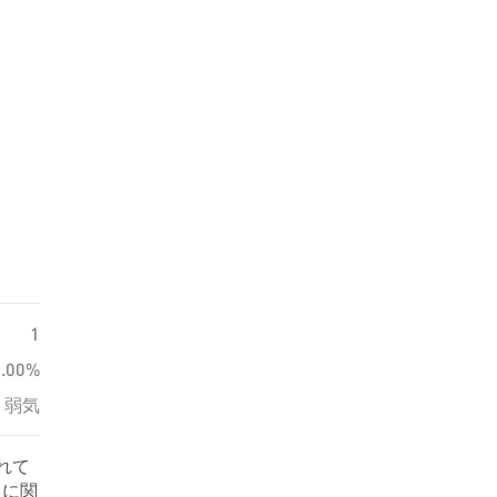
1
0.00%
弱気
れて
 に関