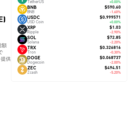
TetherUS
+0.00%
$590.60
BNB
BNB
-1.60%
$0.999571
USDC
E)
USD Coin
+0.00%
$1.03
XRP
Ripple
-2.90%
$72.85
SOL
Solana
-2.20%
価総額
$0.326816
TRX
で
Tron
-0.30%
$0.068737
DOGE
を提供
Dogecoin
-2.00%
$494.51
ZEC
Zcash
-5.20%