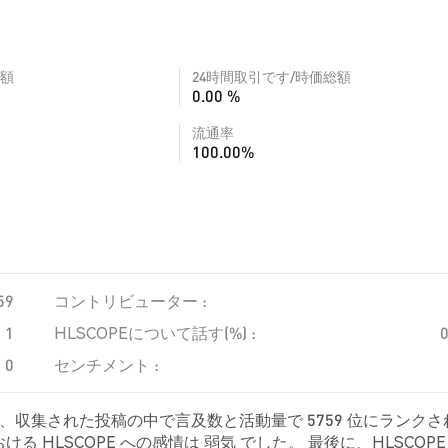
額
24時間取引です/時価総額
0.00 %
流通率
100.00%
59
コントリビューター :
1
HLSCOPEについて話す(%) :
0
センチメント :
おり、収集された投稿の中で言及数と活動量で 5759 位にランクさ
HLSCOPE への感情は 弱気 でした。 最後に、HLSCOPE