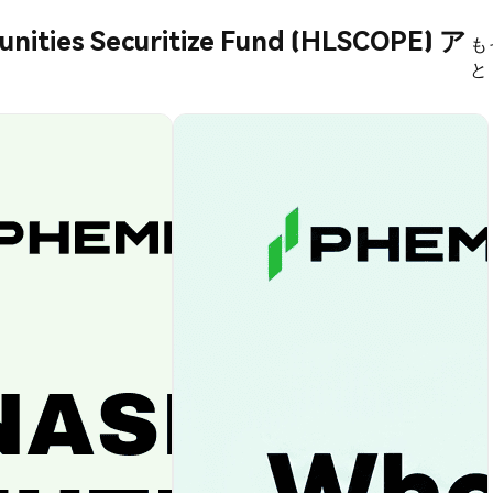
unities Securitize Fund (HLSCOPE) ア
も
と