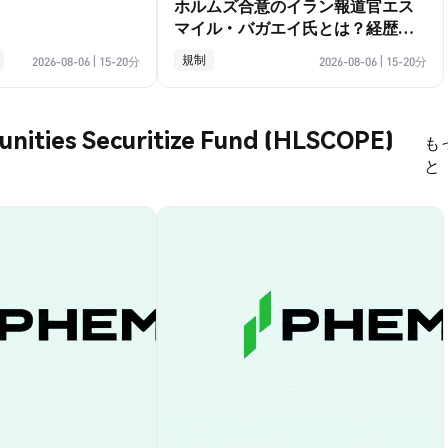
ホルムズ合意のイラン報道官エス
マイル・バガエイ氏とは？経歴ガ
イド
規制
2026-08-06
|
15-20分
2026-08-06
|
15-20分
unities Securitize Fund (HLSCOPE)
も
と