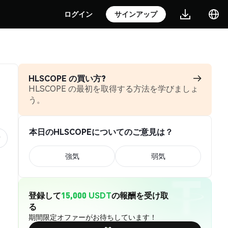
ログイン
サインアップ
HLSCOPE の買い方?
HLSCOPE の最初を取得する方法を学びましょ
う。
本日のHLSCOPEについてのご意見は？
強気
弱気
登録して
15,000 USDT
の報酬を受け取
る
期間限定オファーがお待ちしています！