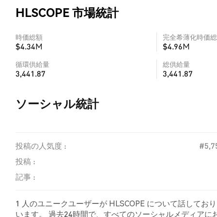
HLSCOPE 市場統計
時価総額
完全希薄化時価総
$4.34M
$4.96M
循環供給量
総供給量
3,441.87
3,441.87
ソーシャル統計
投稿の人気度 :
#5,7
投稿 :
記事 :
1 人のユニークユーザーが HLSCOPE について話して
います。 過去24時間で、すべてのソーシャルメディアにおける 