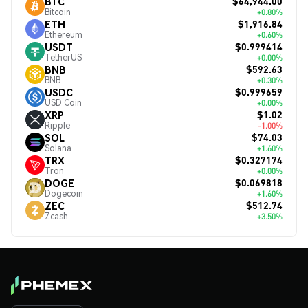
$64,944.00
BTC
Bitcoin
+0.80%
$1,916.84
ETH
Ethereum
+0.60%
$0.999414
USDT
TetherUS
+0.00%
$592.63
BNB
BNB
+0.30%
$0.999659
USDC
USD Coin
+0.00%
$1.02
XRP
Ripple
-1.00%
$74.03
SOL
Solana
+1.60%
$0.327174
TRX
Tron
+0.00%
$0.069818
DOGE
Dogecoin
+1.60%
$512.74
ZEC
Zcash
+3.50%