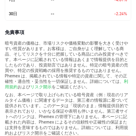
30日
--
-2.24%
免責事項
暗号資産の価格は、市場リスクや価格変動の影響を大きく受けや
すい性質があります。お客様は、ご自身がよく理解している商
品、そしてリスクを十分に把握している商品にのみ投資すべきで
す。本ページに記載されている情報はあくまで情報提供を目的と
したものであり、投資助言ではありません。特定の暗号資産の売
買や、特定の投資戦略の採用を推奨するものではありません。
Phemex は、掲載されている情報や特定の資産に関して、その正
確性・適合性・妥当性を一切保証しません。詳細については、
利
用規約
および
リスク開示
をご確認ください。
なお、本ページで取り上げられている暗号資産（例：現在のリア
ルタイム価格）に関連するデータは、第三者の情報源に基づいて
提供されています。このデータは「現状のまま」情報提供目的で
表示されており、いかなる保証や表明も伴いません。第三者サイ
トへのリンクは、Phemex の管理下にありません。本ページに記
載された内容は、Phemex によるその信頼性や正確性の保証また
は支持を意味するものではありません。詳細については、利用規
約およびリスク開示をご確認ください。