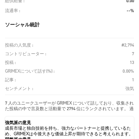
総供給量
0.00
流通率
--%
ソーシャル統計
投稿の人気度 :
#2,794
コントリビューター :
7
投稿 :
13
GRIMEXについて話す(%) :
0.00%
記事 :
1
センチメント :
強気
7 人のユニークユーザーが GRIMEX について話しており、収集され
た投稿の中で言及数と活動量で 2794 位にランクされています。 過
去24時間で、すべてのソーシャルメディアにおける GRIMEX への
感情は 強気 でした。 最後に、GRIMEX に関するニュース記事が 1
強気派の意見
件公開されました。 Twitterでは、100.00% のツイートが強気の感
成長市場と独自技術を持ち、強力なパートナーと提携しているた
情を示し、0.00% のツイートが弱気の感情を示しました。 0.00%
め、GRIMEXは今後大きな価値上昇が期待できると考えられます。
のツイートは GRIMEX に対して中立的でした。 これらの感情分析