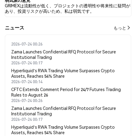
弱気派の意見
は 1 件のツイートに基づいています。
GRIMEXは流動性が低く、プロジェクトの透明性や将来性に疑問が
あり、投資リスクが高いため、私は弱気です。
​​ニュース​​
もっと
2026-07-24 00:26
Zama Launches Confidential RFQ Protocol for Secure
Institutional Trading
2026-07-24 00:17
Hyperliquid's RWA Trading Volume Surpasses Crypto
Assets, Reaches 54% Share
2026-07-24 00:14
CFTC Extends Comment Period for 24/7 Futures Trading
Rules to August 26
2026-07-24 00:26
Zama Launches Confidential RFQ Protocol for Secure
Institutional Trading
2026-07-24 00:17
Hyperliquid's RWA Trading Volume Surpasses Crypto
Assets, Reaches 54% Share