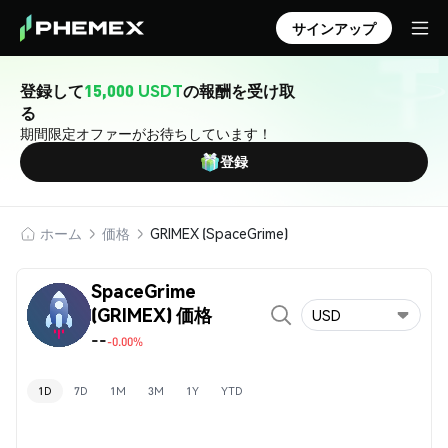
サインアップ
登録して
15,000 USDT
の報酬を受け取
る
期間限定オファーがお待ちしています！
登録
ホーム
価格
GRIMEX (SpaceGrime)
SpaceGrime
(GRIMEX) 価格
USD
--
-0.00%
1D
7D
1M
3M
1Y
YTD