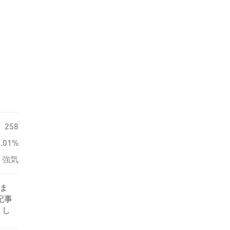
258
0.01%
強気
いま
記事
まし