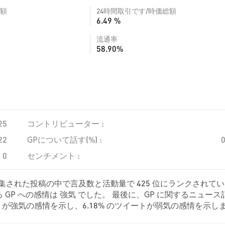
額
24時間取引です/時価総額
6.49 %
流通率
58.90%
25
コントリビューター :
22
GPについて話す(%) :
0
センチメント :
収集された投稿の中で言及数と活動量で 425 位にランクされて
GP への感情は 強気 でした。 最後に、GP に関するニュース
ツイートが強気の感情を示し、6.18% のツイートが弱気の感情を示し
 これらの感情分析は 518 件のツイートに基づいています。