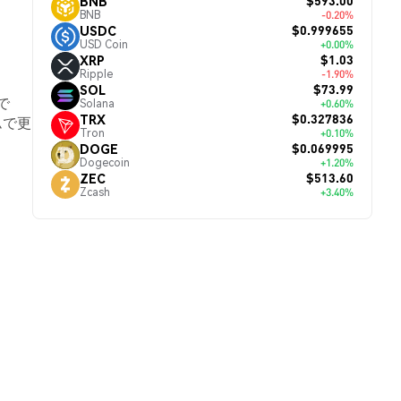
$593.00
BNB
BNB
-0.20%
$0.999655
USDC
USD Coin
+0.00%
$1.03
XRP
Ripple
-1.90%
$73.99
SOL
で
Solana
+0.60%
$0.327836
TRX
ムで更
Tron
+0.10%
$0.069995
DOGE
Dogecoin
+1.20%
$513.60
ZEC
Zcash
+3.40%