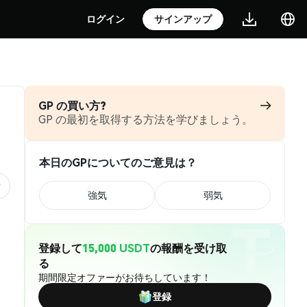
ログイン
サインアップ
GP の買い方?
GP の最初を取得する方法を学びましょう。
本日のGPについてのご意見は？
強気
弱気
登録して
15,000 USDT
の報酬を受け取
る
期間限定オファーがお待ちしています！
登録