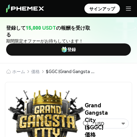
サインアップ
登録して
15,000 USDT
の報酬を受け取
る
期間限定オファーがお待ちしています！
登録
ホーム
価格
$GGC (Grand Gangsta City)
Grand
Gangsta
City
USD
($GGC)
価格