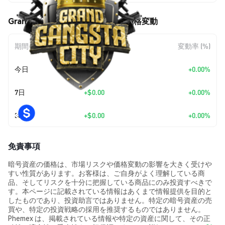
Grand Gangsta City ($GGC) の価格変動
期間
金額変動
変動率 (%)
今日
+
$0.00
+0.00%
7日
+
$0.00
+0.00%
30日
+
$0.00
+0.00%
免責事項
暗号資産の価格は、市場リスクや価格変動の影響を大きく受けや
すい性質があります。お客様は、ご自身がよく理解している商
品、そしてリスクを十分に把握している商品にのみ投資すべきで
す。本ページに記載されている情報はあくまで情報提供を目的と
したものであり、投資助言ではありません。特定の暗号資産の売
買や、特定の投資戦略の採用を推奨するものではありません。
Phemex は、掲載されている情報や特定の資産に関して、その正