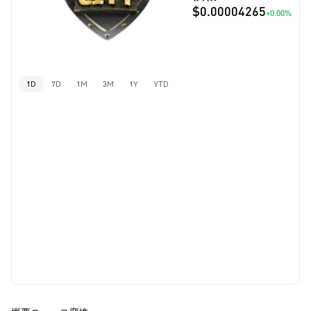
$0.00004265
+0.00%
1D
7D
1M
3M
1Y
YTD