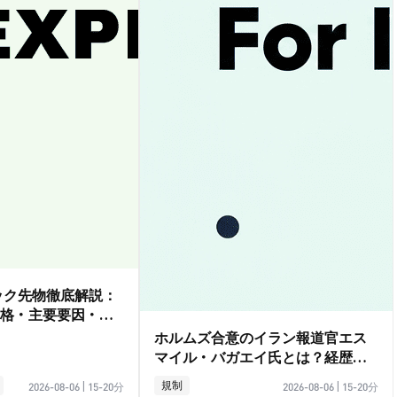
ダック先物徹底解説：
格・主要要因・取
ホルムズ合意のイラン報道官エス
マイル・バガエイ氏とは？経歴ガ
イド
規制
2026-08-06
|
15-20分
2026-08-06
|
15-20分