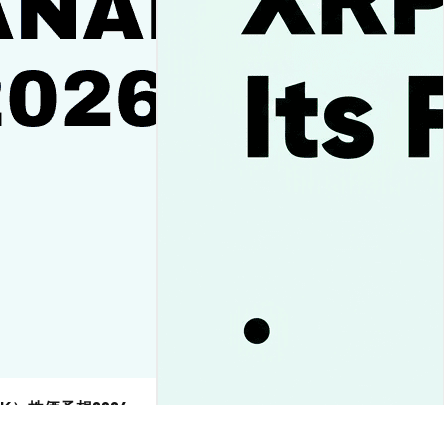
DK）株価予想2026-
か下落か徹底ガイド