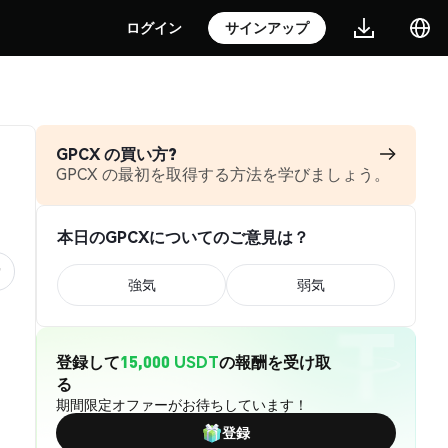
ログイン
サインアップ
GPCX の買い方?
GPCX の最初を取得する方法を学びましょう。
本日のGPCXについてのご意見は？
強気
弱気
登録して
15,000 USDT
の報酬を受け取
る
期間限定オファーがお待ちしています！
登録