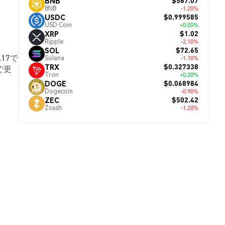
$587.07
BNB
BNB
-1.20%
$0.999585
USDC
USD Coin
+0.00%
$1.02
XRP
Ripple
-2.10%
$72.65
SOL
.17で
Solana
-1.10%
$0.327338
TRX
で更
Tron
+0.20%
$0.068984
DOGE
Dogecoin
-0.90%
$502.42
ZEC
Zcash
-1.20%