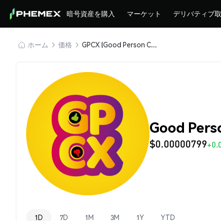
暗号資産を購入
マーケット
デリバティブ
ホーム
価格
GPCX (Good Person Coin)
Good Pers
$0.00000799
+0.
1D
7D
1M
3M
1Y
YTD