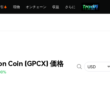
取引
現物
オンチェーン
収益
さらに
on Coin (GPCX) 価格
USD
00%