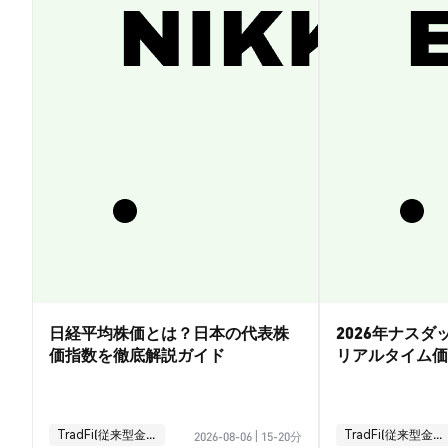
日経平均株価とは？日本の代表株
2026年ナス
価指数を徹底解説ガイド
リアルタイム価
引ガイド
TradFi(従来型金融)
TradFi(従来型金融)
2026-08-06
|
15-20分