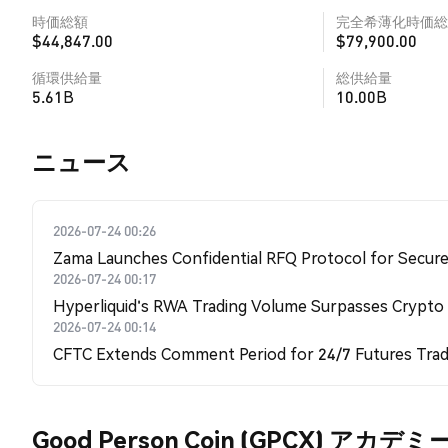
時価総額
完全希薄化時価総
$44,847.00
$79,900.00
循環供給量
総供給量
5.61B
10.00B
​​ニュース​​
2026-07-24 00:26
Zama Launches Confidential RFQ Protocol for Secure 
2026-07-24 00:17
Hyperliquid's RWA Trading Volume Surpasses Crypto
2026-07-24 00:14
CFTC Extends Comment Period for 24/7 Futures Trad
Good Person Coin (GPCX) アカデミ