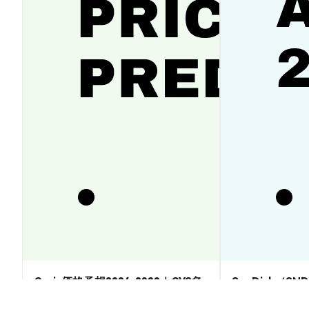
Cysic価格予想2026-2030｜CYS急
SanDisk（SN
騰か停滞か徹底ガイド
2030｜反発