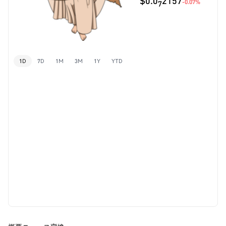
$0.0
2157
-0.07%
7
1D
7D
1M
3M
1Y
YTD