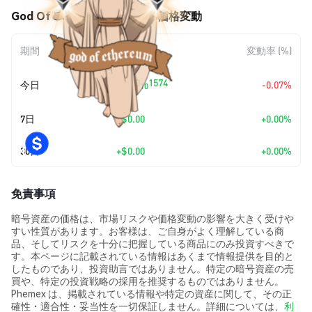
God Of Ethereum (GOE) の価格変動
期間
金額変動
変動率 (%)
+
$0.0
1574
今日
-0.07%
10
7日
+
$0.00
+0.00%
30日
+
$0.00
+0.00%
免責事項
暗号資産の価格は、市場リスクや価格変動の影響を大きく受けや
すい性質があります。お客様は、ご自身がよく理解している商
品、そしてリスクを十分に把握している商品にのみ投資すべきで
す。本ページに記載されている情報はあくまで情報提供を目的と
したものであり、投資助言ではありません。特定の暗号資産の売
買や、特定の投資戦略の採用を推奨するものではありません。
Phemex は、掲載されている情報や特定の資産に関して、その正
確性・適合性・妥当性を一切保証しません。詳細については、
利