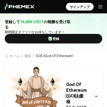
サインアップ
登録して
15,000 USDT
の報酬を受け取
る
期間限定オファーがお待ちしています！
登録
ホーム
価格
GOE (God Of Ethereum)
God Of
Ethereum
(GOE) 価
USD
格