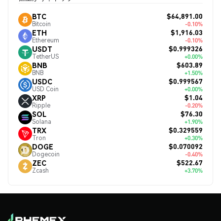
$64,891.00
BTC
Bitcoin
-0.10%
$1,916.03
ETH
Ethereum
-0.10%
$0.999326
USDT
TetherUS
+0.00%
$603.89
BNB
BNB
+1.50%
$0.999567
USDC
USD Coin
+0.00%
$1.04
XRP
Ripple
-0.20%
$76.30
SOL
Solana
+1.90%
$0.329559
TRX
Tron
+0.30%
$0.070092
DOGE
Dogecoin
-0.40%
$522.67
ZEC
Zcash
+3.70%