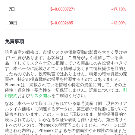
7日
$-0.00037271
-17.18%
30日
$-0.0002685
-13.00%
免責事項
暗号資産の価格は、市場リスクや価格変動の影響を大きく受けや
すい性質があります。お客様は、ご自身がよく理解している商
品、そしてリスクを十分に把握している商品にのみ投資すべきで
す。本ページに記載されている情報はあくまで情報提供を目的と
したものであり、投資助言ではありません。特定の暗号資産の売
買や、特定の投資戦略の採用を推奨するものではありません。
Phemex は、掲載されている情報や特定の資産に関して、その正
確性・適合性・妥当性を一切保証しません。詳細については、
利
用規約
および
リスク開示
をご確認ください。
なお、本ページで取り上げられている暗号資産（例：現在のリア
ルタイム価格）に関連するデータは、第三者の情報源に基づいて
提供されています。このデータは「現状のまま」情報提供目的で
表示されており、いかなる保証や表明も伴いません。第三者サイ
トへのリンクは、Phemex の管理下にありません。本ページに記
載された内容は、Phemex によるその信頼性や正確性の保証また