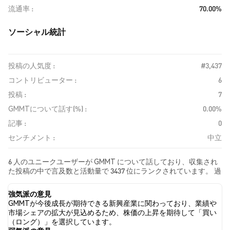
流通率
70.00%
ソーシャル統計
投稿の人気度 :
#3,437
コントリビューター :
6
投稿 :
7
GMMTについて話す(%) :
0.00%
記事 :
0
センチメント :
中立
6 人のユニークユーザーが GMMT について話しており、収集され
た投稿の中で言及数と活動量で 3437 位にランクされています。 過
去24時間で、すべてのソーシャルメディアにおける GMMT への感
情は 中立 でした。 最後に、GMMT に関するニュース記事が 0 件
強気派の意見
公開されました。 Twitterでは、0.00% のツイートが強気の感情を
GMMTが今後成長が期待できる新興産業に関わっており、業績や
示し、0.00% のツイートが弱気の感情を示しました。 100.00% の
市場シェアの拡大が見込めるため、株価の上昇を期待して「買い
ツイートは GMMT に対して中立的でした。 これらの感情分析は 7
（ロング）」を選択しています。
件のツイートに基づいています。