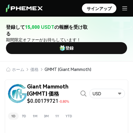
サインアップ
登録して
15,000 USDT
の報酬を受け取
る
期間限定オファーがお待ちしています！
登録
ホーム
価格
GMMT (Giant Mammoth)
Giant Mammoth
(GMMT) 価格
USD
$0.00179721
-0.80%
1D
7D
1M
3M
1Y
YTD