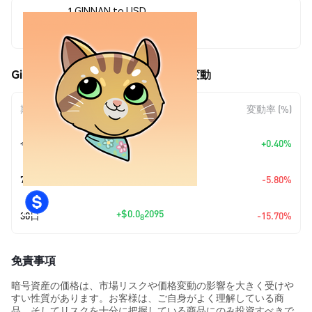
1 GINNAN to USD
$0.0<sub>7</sub>1125
Ginnan The Cat (GINNAN) の価格変動
期間
金額変動
変動率 (%)
+
$0.0
4482
今日
+0.40%
10
+
$0.0
6927
7日
-5.80%
9
+
$0.0
2095
30日
-15.70%
8
免責事項
暗号資産の価格は、市場リスクや価格変動の影響を大きく受けや
すい性質があります。お客様は、ご自身がよく理解している商
品、そしてリスクを十分に把握している商品にのみ投資すべきで