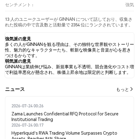
センチメント :
強気
13 人のユニークユーザーが GINNAN について話しており、収集さ
れた投稿の中で言及数と活動量で 2354 位にランクされています。
過去24時間で、すべてのソーシャルメディアにおける GINNAN へ
の感情は 強気 でした。 最後に、GINNAN に関するニュース記事が
強気派の意見
0 件公開されました。 Twitterでは、5.00% のツイートが強気の感
多くの人がGINNANを観る理由は、その独特な世界観やストーリー
情を示し、5.00% のツイートが弱気の感情を示しました。 90.00%
性、魅力的なキャラクターたち、斬新な映像美と音楽が心を惹き
のツイートは GINNAN に対して中立的でした。 これらの感情分析
つけるからです。
は 20 件のツイートに基づいています。
弱気派の意見
GINNANは業績伸び悩み、新規事業も不透明。競合激化やコスト増
で利益率悪化が懸念され、株価上昇余地は限定的と判断します。
​​ニュース​​
もっと
2026-07-24 00:26
Zama Launches Confidential RFQ Protocol for Secure
Institutional Trading
2026-07-24 00:17
Hyperliquid's RWA Trading Volume Surpasses Crypto
Assets, Reaches 54% Share