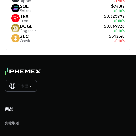
Ripple
-1.90%
$74.07
SOL
Solana
+0.10%
$0.325797
TRX
Tron
+0.00%
$0.069928
DOGE
Dogecoin
+0.10%
$512.48
ZEC
Zcash
-0.10%
日本語

商品
先物取引