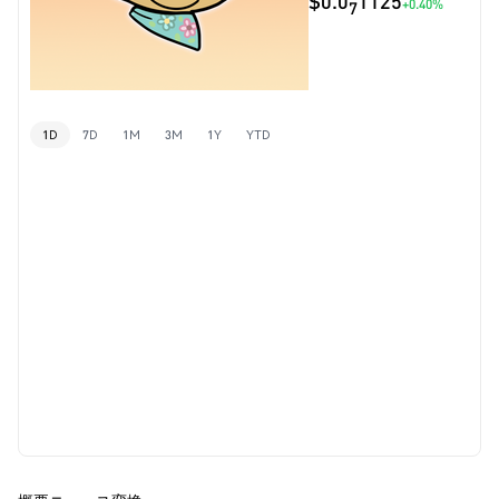
$0.0
1125
+0.40%
7
1D
7D
1M
3M
1Y
YTD