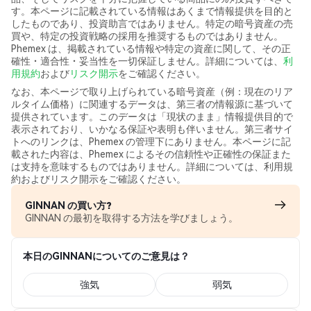
す。本ページに記載されている情報はあくまで情報提供を目的と
したものであり、投資助言ではありません。特定の暗号資産の売
買や、特定の投資戦略の採用を推奨するものではありません。
Phemex は、掲載されている情報や特定の資産に関して、その正
確性・適合性・妥当性を一切保証しません。詳細については、
利
用規約
および
リスク開示
をご確認ください。
なお、本ページで取り上げられている暗号資産（例：現在のリア
ルタイム価格）に関連するデータは、第三者の情報源に基づいて
提供されています。このデータは「現状のまま」情報提供目的で
表示されており、いかなる保証や表明も伴いません。第三者サイ
トへのリンクは、Phemex の管理下にありません。本ページに記
載された内容は、Phemex によるその信頼性や正確性の保証また
は支持を意味するものではありません。詳細については、利用規
約およびリスク開示をご確認ください。
GINNAN の買い方?
GINNAN の最初を取得する方法を学びましょう。
本日のGINNANについてのご意見は？
強気
弱気