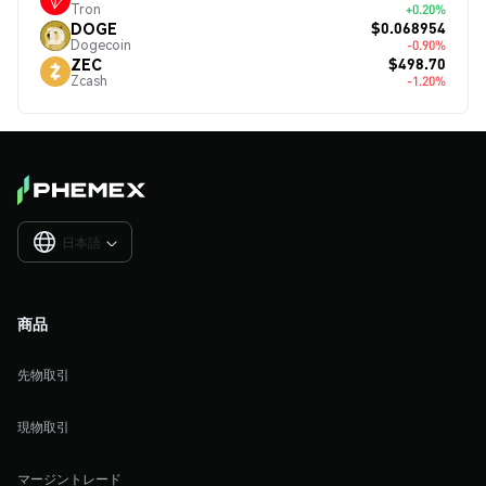
Tron
+0.20%
$0.068954
DOGE
Dogecoin
-0.90%
$498.70
ZEC
Zcash
-1.20%
日本語

商品
先物取引
現物取引
マージントレード