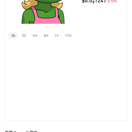
$0.0
1247
-0.10%
9
1D
7D
1M
3M
1Y
YTD