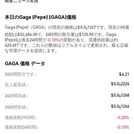
概要
ニュース
変換
本日のGaga (Pepe) (GAGA)価格
Gaga (Pepe)（GAGA）の現在の価格は$0.0
1247です。現在の時価
9
総額は$52,484.00で、24時間の取引量は$125.90です。Gaga
(Pepe)は過去24時間で
-0.10%
の変動があり、流通供給量は約
420.69Tです。これらの数値はリアルタイムで更新され、最も正確
な市場データを提供します。
GAGA 価格 データ
24時間取引です
$6.21
$0.0
2224
史上最高値
7
$0.0
1268
24時間高値
9
$0.0
1246
24時間安値
9
価格変動(1時間)
-0.20%
価格変動(24時間)
-0.10%