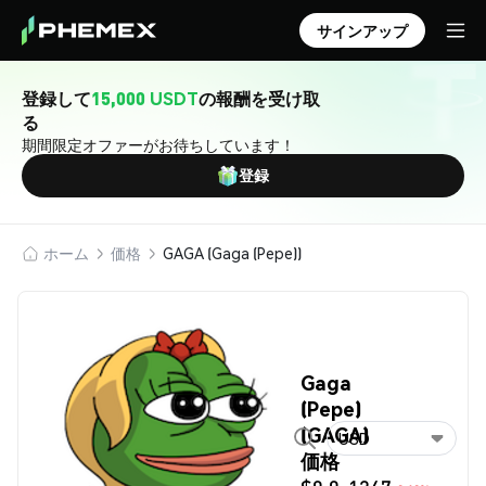
サインアップ
登録して
15,000 USDT
の報酬を受け取
る
期間限定オファーがお待ちしています！
登録
ホーム
価格
GAGA (Gaga (Pepe))
Gaga
(Pepe)
(GAGA)
USD
価格