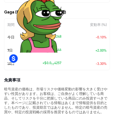
Gaga (Pepe) (GAGA) の価格変動
期間
金額変動
変動率 (%)
+
$0.0
1248
今日
-0.10%
12
+
$0.0
2446
7日
+2.00%
11
+
$0.0
4257
30日
-3.30%
11
免責事項
暗号資産の価格は、市場リスクや価格変動の影響を大きく受けや
すい性質があります。お客様は、ご自身がよく理解している商
品、そしてリスクを十分に把握している商品にのみ投資すべきで
す。本ページに記載されている情報はあくまで情報提供を目的と
したものであり、投資助言ではありません。特定の暗号資産の売
買や、特定の投資戦略の採用を推奨するものではありません。