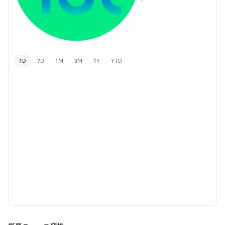
1D
7D
1M
3M
1Y
YTD