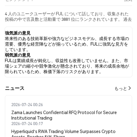
4 人のユニークユーザーが FUL について話しており、収集された
投稿の中で言及数と活動量で 3881 位にランクされています。 過去
24時間で、すべてのソーシャルメディアにおける FUL への感情は
強気 でした。 最後に、FUL に関するニュース記事が 0 件公開され
強気派の意見
ました。 Twitterでは、40.00% のツイートが強気の感情を示し、
将来性のある技術革新や強力なビジネスモデル、成長する市場の
0.00% のツイートが弱気の感情を示しました。 60.00% のツイート
需要、優秀な経営陣などが揃っているため、FULに強気な見方を
は FUL に対して中立的でした。 これらの感情分析は 5 件のツイー
しています。
トに基づいています。
弱気派の意見
FULは業績成長が鈍化し、収益性も改善していません。また、市
場シェアの縮小や競争激化が懸念されており、将来の成長余地が
限られているため、株価下落のリスクがあります。
​​ニュース​​
もっと
2026-07-24 00:26
Zama Launches Confidential RFQ Protocol for Secure
Institutional Trading
2026-07-24 00:17
Hyperliquid's RWA Trading Volume Surpasses Crypto
Assets, Reaches 54% Share