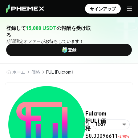
サインアップ
登録して
15,000 USDT
の報酬を受け取
る
期間限定オファーがお待ちしています！
登録
ホーム
価格
FUL (Fulcrom)
Fulcrom
(FUL) 価
USD
格
$0.00096611
-2.90%