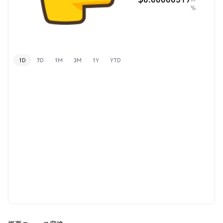
--
%
1D
7D
1M
3M
1Y
YTD