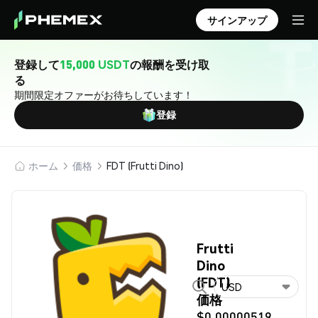
サインアップ
登録して
15,000 USDT
の報酬を受け取
る
期間限定オファーがお待ちしています！
登録
ホーム
価格
FDT (Frutti Dino)
Frutti
Dino
(FDT)
USD
価格
$0.00000519