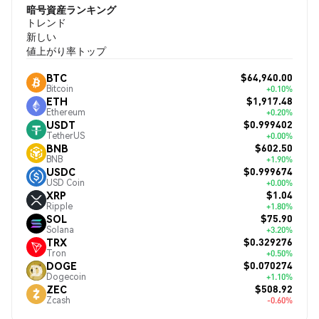
暗号資産ランキング
トレンド
新しい
値上がり率トップ
$64,940.00
BTC
Bitcoin
+0.10%
$1,917.48
ETH
Ethereum
+0.20%
$0.999402
USDT
TetherUS
+0.00%
$602.50
BNB
BNB
+1.90%
$0.999674
USDC
USD Coin
+0.00%
$1.04
XRP
Ripple
+1.80%
$75.90
SOL
Solana
+3.20%
$0.329276
TRX
Tron
+0.50%
$0.070274
DOGE
Dogecoin
+1.10%
$508.92
ZEC
Zcash
-0.60%