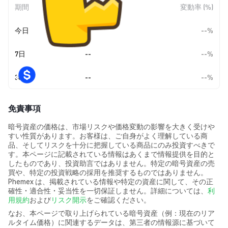
期間
金額変動
変動率 (%)
今日
--
--%
7日
--
--%
30日
--
--%
免責事項
暗号資産の価格は、市場リスクや価格変動の影響を大きく受けや
すい性質があります。お客様は、ご自身がよく理解している商
品、そしてリスクを十分に把握している商品にのみ投資すべきで
す。本ページに記載されている情報はあくまで情報提供を目的と
したものであり、投資助言ではありません。特定の暗号資産の売
買や、特定の投資戦略の採用を推奨するものではありません。
Phemex は、掲載されている情報や特定の資産に関して、その正
確性・適合性・妥当性を一切保証しません。詳細については、
利
用規約
および
リスク開示
をご確認ください。
なお、本ページで取り上げられている暗号資産（例：現在のリア
ルタイム価格）に関連するデータは、第三者の情報源に基づいて