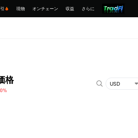
取引
現物
オンチェーン
収益
さらに
 価格
USD
60%