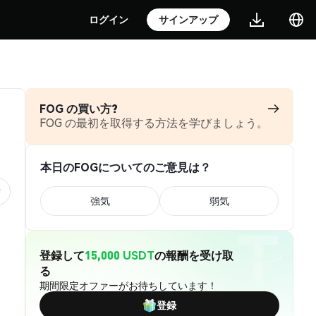
ログイン
サインアップ
FOG の買い方?
FOG の最初を取得する方法を学びましょう。
本日のFOGについてのご意見は？
強気
弱気
登録して
15,000 USDT
の報酬を受け取
る
期間限定オファーがお待ちしています！
登録