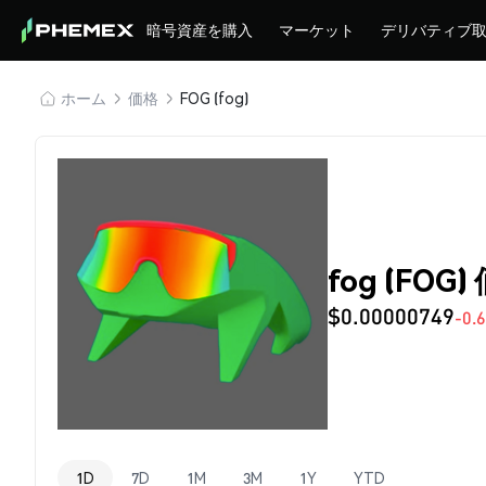
暗号資産を購入
マーケット
デリバティブ
ホーム
価格
FOG (fog)
fog (FOG)
$0.00000749
-0.
1D
7D
1M
3M
1Y
YTD