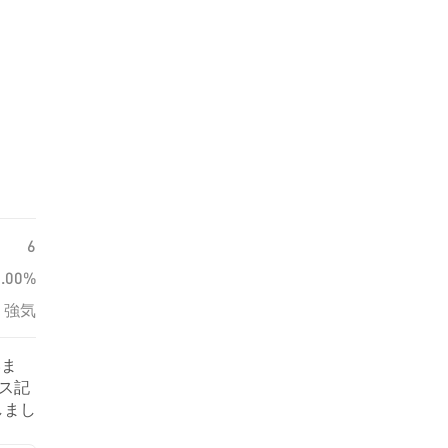
6
0.00%
強気
いま
ース記
しまし