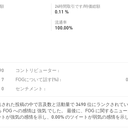
額
24時間取引です/時価総額
0.11 %
流通率
100.00%
90
コントリビューター :
7
FOGについて話す(%) :
0
センチメント :
集された投稿の中で言及数と活動量で 3490 位にランクされて
FOG への感情は 強気 でした。 最後に、FOG に関するニュ
 のツイートが強気の感情を示し、0.00% のツイートが弱気の感情を示
た。 これらの感情分析は 7 件のツイートに基づいています。