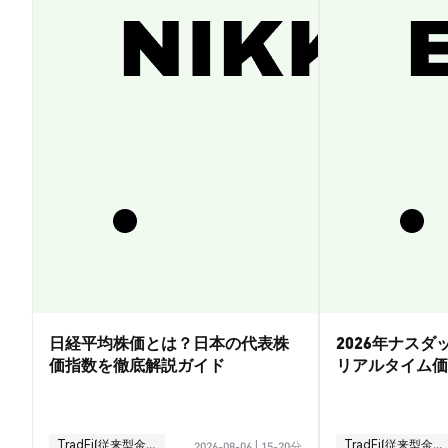
日経平均株価とは？日本の代表株
2026年ナス
価指数を徹底解説ガイド
リアルタイム価
引ガイド
TradFi(従来型金融)
TradFi(従来型金融)
2026-08-06
|
15-20分