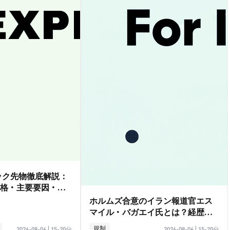
ダック先物徹底解説：
格・主要要因・取
ホルムズ合意のイラン報道官エス
マイル・バガエイ氏とは？経歴ガ
イド
規制
2026-08-06
|
15-20分
2026-08-06
|
15-20分