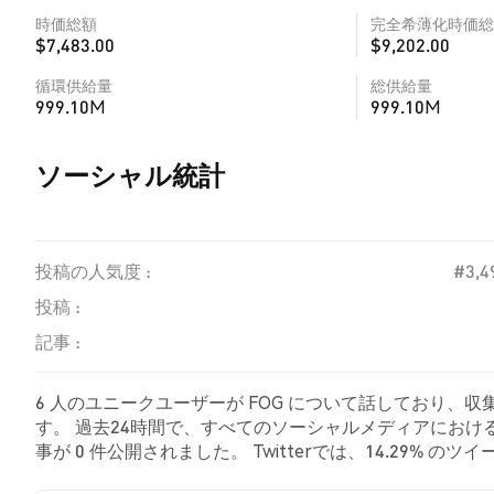
時価総額
完全希薄化時価総
$7,483.00
$9,202.00
循環供給量
総供給量
999.10M
999.10M
ソーシャル統計
投稿の人気度 :
#3,4
投稿 :
記事 :
6 人のユニークユーザーが FOG について話しており、収
す。 過去24時間で、すべてのソーシャルメディアにおける 
事が 0 件公開されました。 Twitterでは、14.29%
た。 85.71% のツイートは FOG に対して中立的でし