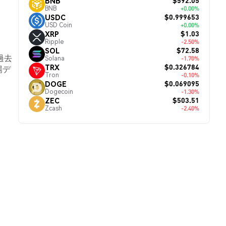
$592.05
BNB
BNB
+0.00%
$0.999653
USDC
USD Coin
+0.00%
$1.03
XRP
Ripple
-2.50%
$72.58
SOL
過去
Solana
-1.70%
$0.326784
TRX
場デ
Tron
-0.10%
$0.069095
DOGE
Dogecoin
-1.30%
$503.51
ZEC
Zcash
-2.40%