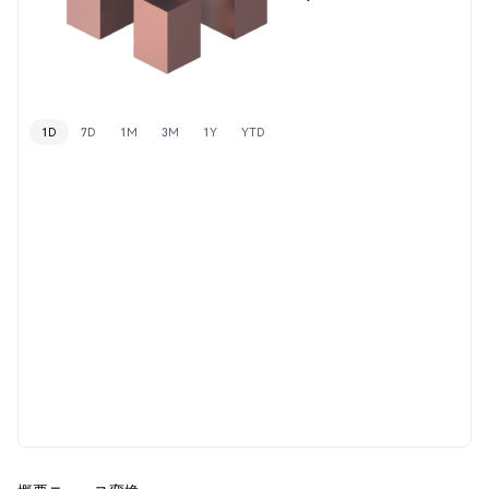
1D
7D
1M
3M
1Y
YTD