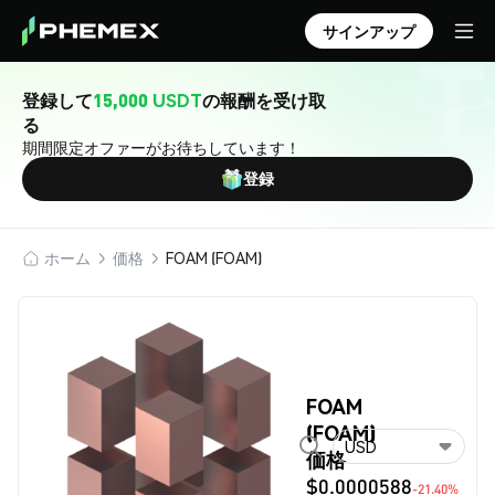
サインアップ
登録して
15,000 USDT
の報酬を受け取
る
期間限定オファーがお待ちしています！
登録
ホーム
価格
FOAM (FOAM)
FOAM
(FOAM)
USD
価格
$0.0000588
-21.40%