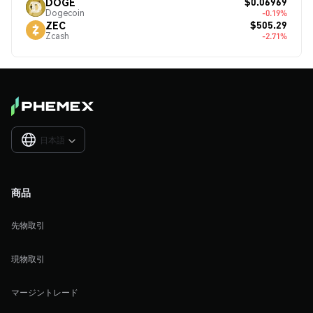
$0.06969
DOGE
Dogecoin
-0.19%
$505.29
ZEC
Zcash
-2.71%
日本語

商品
先物取引
現物取引
マージントレード