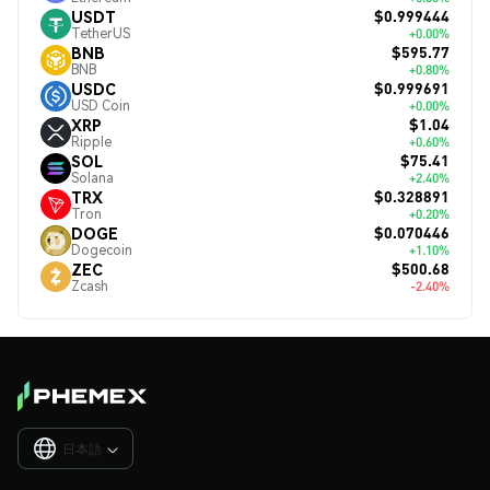
$0.999444
USDT
TetherUS
+0.00%
$595.77
BNB
BNB
+0.80%
$0.999691
USDC
USD Coin
+0.00%
$1.04
XRP
Ripple
+0.60%
$75.41
SOL
Solana
+2.40%
$0.328891
TRX
Tron
+0.20%
$0.070446
DOGE
Dogecoin
+1.10%
$500.68
ZEC
Zcash
-2.40%
日本語
