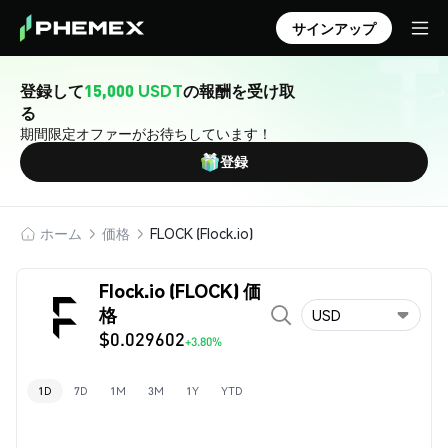
サインアップ
登録して
15,000 USDT
の報酬を受け取
る
期間限定オファーがお待ちしています！
登録
ホーム
価格
FLOCK (Flock.io)
Flock.io (FLOCK) 価
格
USD
$0.029602
+3.80%
1D
7D
1M
3M
1Y
YTD