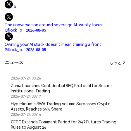
X
The conversation around sovereign AI usually focus
@flock_io · 2026-08-05
Owning your AI stack doesn't mean training a front
@flock_io · 2026-08-05
​​ニュース​​
もっと
2026-07-24 00:26
Zama Launches Confidential RFQ Protocol for Secure
Institutional Trading
2026-07-24 00:17
Hyperliquid's RWA Trading Volume Surpasses Crypto
Assets, Reaches 54% Share
2026-07-24 00:14
CFTC Extends Comment Period for 24/7 Futures Trading
Rules to August 26