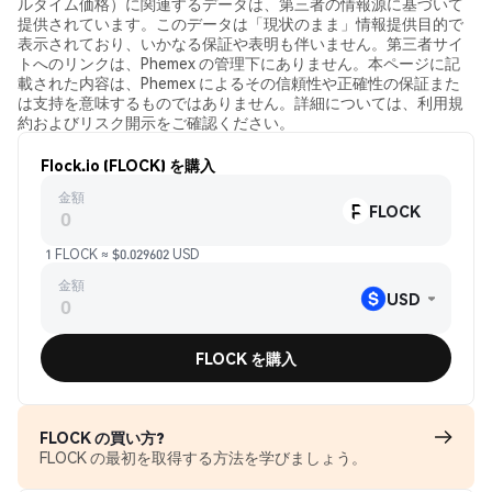
ルタイム価格）に関連するデータは、第三者の情報源に基づいて
提供されています。このデータは「現状のまま」情報提供目的で
表示されており、いかなる保証や表明も伴いません。第三者サイ
トへのリンクは、Phemex の管理下にありません。本ページに記
載された内容は、Phemex によるその信頼性や正確性の保証また
は支持を意味するものではありません。詳細については、利用規
約およびリスク開示をご確認ください。
Flock.io (FLOCK) を購入
金額
FLOCK
1 FLOCK ≈ $0.029602 USD
金額
USD
FLOCK を購入
FLOCK の買い方?
FLOCK の最初を取得する方法を学びましょう。