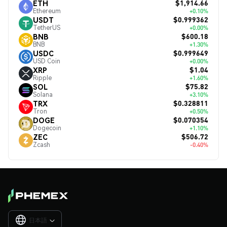
$1,914.66
ETH
Ethereum
+0.10%
$0.999362
USDT
TetherUS
+0.00%
$600.18
BNB
BNB
+1.30%
$0.999649
USDC
USD Coin
+0.00%
$1.04
XRP
Ripple
+1.60%
$75.82
SOL
Solana
+3.10%
$0.328811
TRX
Tron
+0.50%
$0.070354
DOGE
Dogecoin
+1.10%
$506.72
ZEC
Zcash
-0.40%
日本語
