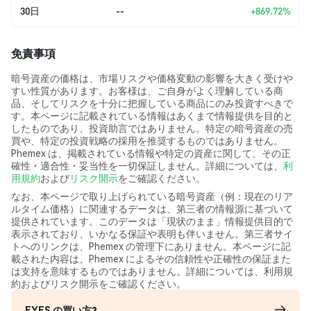
30日
--
+869.72%
免責事項
暗号資産の価格は、市場リスクや価格変動の影響を大きく受けや
すい性質があります。お客様は、ご自身がよく理解している商
品、そしてリスクを十分に把握している商品にのみ投資すべきで
す。本ページに記載されている情報はあくまで情報提供を目的と
したものであり、投資助言ではありません。特定の暗号資産の売
買や、特定の投資戦略の採用を推奨するものではありません。
Phemex は、掲載されている情報や特定の資産に関して、その正
確性・適合性・妥当性を一切保証しません。詳細については、
利
用規約
および
リスク開示
をご確認ください。
なお、本ページで取り上げられている暗号資産（例：現在のリア
ルタイム価格）に関連するデータは、第三者の情報源に基づいて
提供されています。このデータは「現状のまま」情報提供目的で
表示されており、いかなる保証や表明も伴いません。第三者サイ
トへのリンクは、Phemex の管理下にありません。本ページに記
載された内容は、Phemex によるその信頼性や正確性の保証また
は支持を意味するものではありません。詳細については、利用規
約およびリスク開示をご確認ください。
EYES の買い方?