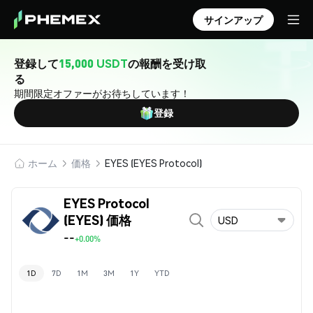
サインアップ
登録して
15,000 USDT
の報酬を受け取
る
期間限定オファーがお待ちしています！
登録
ホーム
価格
EYES (EYES Protocol)
EYES Protocol
(EYES) 価格
USD
--
+0.00%
1D
7D
1M
3M
1Y
YTD