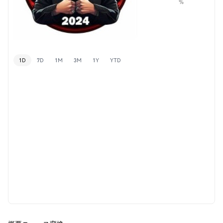
%
1D
7D
1M
3M
1Y
YTD