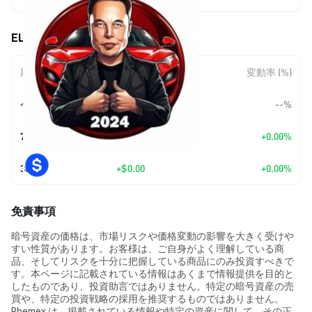
ELON 2024 (ELON2024) の価格変動
期間
金額変動
変動率 (%)
今日
--
--%
7日
+
$0.00
+0.00%
30日
+
$0.00
+0.00%
免責事項
暗号資産の価格は、市場リスクや価格変動の影響を大きく受けや
すい性質があります。お客様は、ご自身がよく理解している商
品、そしてリスクを十分に把握している商品にのみ投資すべきで
す。本ページに記載されている情報はあくまで情報提供を目的と
したものであり、投資助言ではありません。特定の暗号資産の売
買や、特定の投資戦略の採用を推奨するものではありません。
Phemex は、掲載されている情報や特定の資産に関して、その正