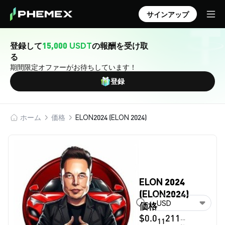
サインアップ
登録して
15,000 USDT
の報酬を受け取
る
期間限定オファーがお待ちしています！
登録
ホーム
価格
ELON2024 (ELON 2024)
ELON 2024
(ELON2024)
USD
価格
$0.0
211
--
11