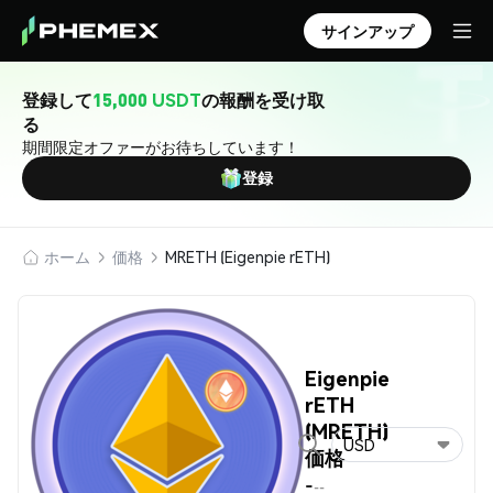
サインアップ
登録して
15,000 USDT
の報酬を受け取
る
期間限定オファーがお待ちしています！
登録
ホーム
価格
MRETH (Eigenpie rETH)
Eigenpie
rETH
(MRETH)
USD
価格
-
--