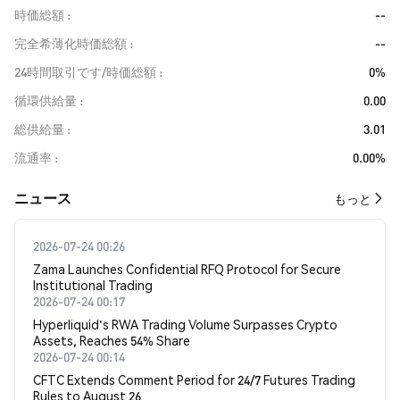
時価総額
--
完全希薄化時価総額
--
24時間取引です/時価総額
0%
循環供給量
0.00
総供給量
3.01
流通率
0.00%
​​ニュース​​
もっと
2026-07-24 00:26
Zama Launches Confidential RFQ Protocol for Secure
Institutional Trading
2026-07-24 00:17
Hyperliquid's RWA Trading Volume Surpasses Crypto
Assets, Reaches 54% Share
2026-07-24 00:14
CFTC Extends Comment Period for 24/7 Futures Trading
Rules to August 26