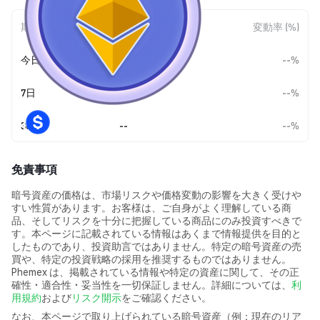
期間
金額変動
変動率 (%)
今日
--
--%
7日
--
--%
30日
--
--%
免責事項
暗号資産の価格は、市場リスクや価格変動の影響を大きく受けや
すい性質があります。お客様は、ご自身がよく理解している商
品、そしてリスクを十分に把握している商品にのみ投資すべきで
す。本ページに記載されている情報はあくまで情報提供を目的と
したものであり、投資助言ではありません。特定の暗号資産の売
買や、特定の投資戦略の採用を推奨するものではありません。
Phemex は、掲載されている情報や特定の資産に関して、その正
確性・適合性・妥当性を一切保証しません。詳細については、
利
用規約
および
リスク開示
をご確認ください。
なお、本ページで取り上げられている暗号資産（例：現在のリア