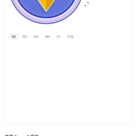
%
-
1D
7D
1M
3M
1Y
YTD