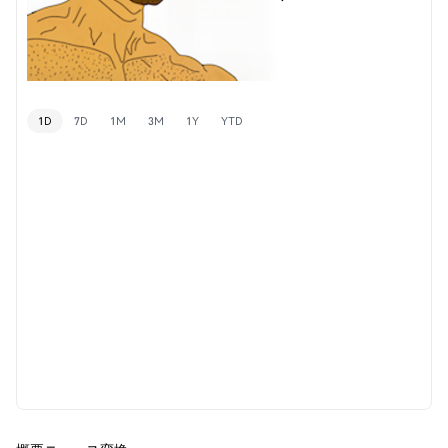
1D
7D
1M
3M
1Y
YTD