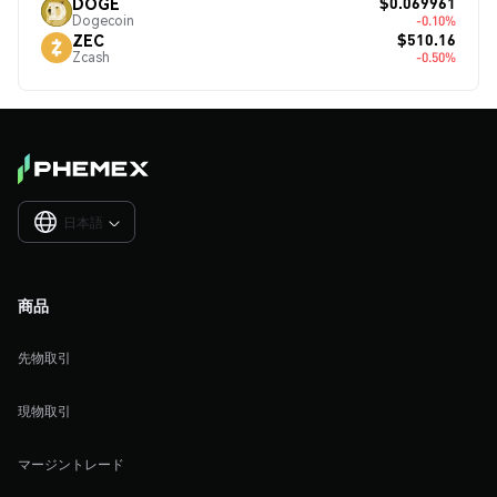
$0.069961
DOGE
Dogecoin
-0.10%
$510.16
ZEC
Zcash
-0.50%
日本語

商品
先物取引
現物取引
マージントレード