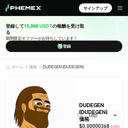
サインアップ
登録して
15,000 USDT
の報酬を受け取
る
期間限定オファーがお待ちしています！
登録
ホーム
価格
DUDEGEN (DUDEGEN)
DUDEGEN
(DUDEGEN)
USD
価格
$0.00000368
-0.40%