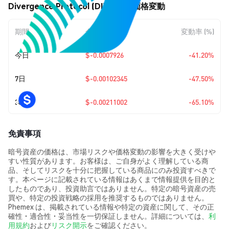
Divergence Protocol (DIVER) の価格変動
期間
金額変動
変動率 (%)
今日
$-0.0007926
-41.20%
7日
$-0.00102345
-47.50%
30日
$-0.00211002
-65.10%
免責事項
暗号資産の価格は、市場リスクや価格変動の影響を大きく受けや
すい性質があります。お客様は、ご自身がよく理解している商
品、そしてリスクを十分に把握している商品にのみ投資すべきで
す。本ページに記載されている情報はあくまで情報提供を目的と
したものであり、投資助言ではありません。特定の暗号資産の売
買や、特定の投資戦略の採用を推奨するものではありません。
Phemex は、掲載されている情報や特定の資産に関して、その正
確性・適合性・妥当性を一切保証しません。詳細については、
利
用規約
および
リスク開示
をご確認ください。