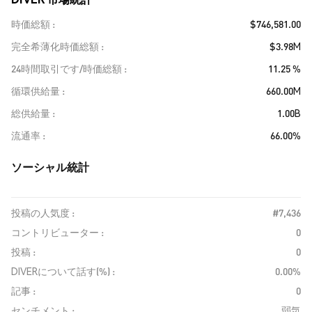
時価総額
$746,581.00
完全希薄化時価総額
$3.98M
24時間取引です/時価総額
11.25 %
循環供給量
660.00M
総供給量
1.00B
流通率
66.00%
ソーシャル統計
投稿の人気度 :
#7,436
コントリビューター :
0
投稿 :
0
DIVERについて話す(%) :
0.00%
記事 :
0
センチメント :
弱気