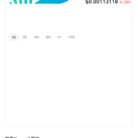
$0.00113118
-41.20%
1D
7D
1M
3M
1Y
YTD