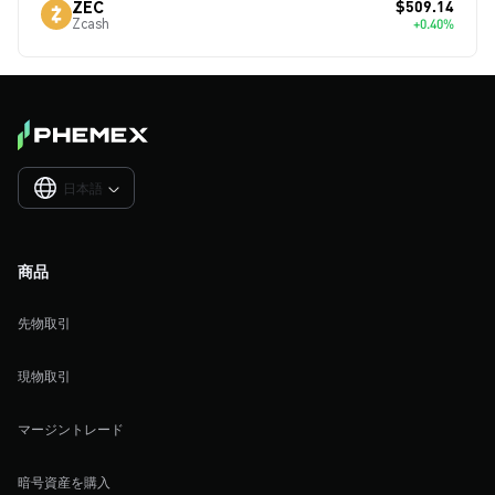
$509.14
ZEC
Zcash
+0.40%
日本語

商品
先物取引
現物取引
マージントレード
暗号資産を購入