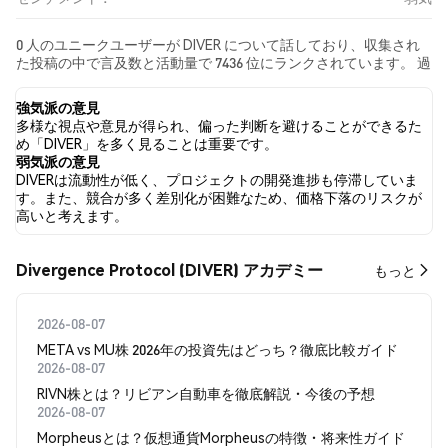
0 人のユニークユーザーが DIVER について話しており、収集され
た投稿の中で言及数と活動量で 7436 位にランクされています。 過
去24時間で、すべてのソーシャルメディアにおける DIVER への感
情は 弱気 でした。 最後に、DIVER に関するニュース記事が 0 件公
強気派の意見
開されました。 Twitterでは、NaN% のツイートが強気の感情を
多様な視点や意見が得られ、偏った判断を避けることができるた
示し、NaN% のツイートが弱気の感情を示しました。 NaN% のツ
め「DIVER」を多く見ることは重要です。
イートは DIVER に対して中立的でした。 これらの感情分析は 0 件
弱気派の意見
のツイートに基づいています。
DIVERは流動性が低く、プロジェクトの開発進捗も停滞していま
す。また、競合が多く差別化が困難なため、価格下落のリスクが
高いと考えます。
Divergence Protocol (DIVER) アカデミー
もっと
2026-08-07
META vs MU株 2026年の投資先はどっち？徹底比較ガイド
2026-08-07
RIVN株とは？リビアン自動車を徹底解説・今後の予想
2026-08-07
Morpheusとは？仮想通貨Morpheusの特徴・将来性ガイド