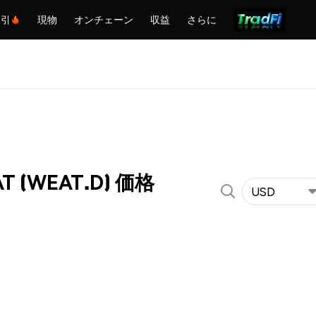
取引
現物
オンチェーン
収益
さらに
AT (WEAT.D) 価格
USD