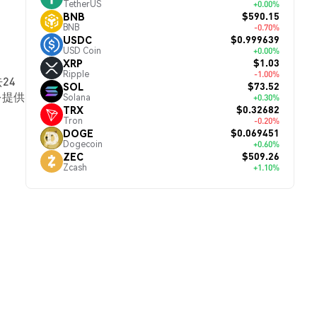
TetherUS
+0.00%
$590.15
BNB
BNB
-0.70%
$0.999639
USDC
USD Coin
+0.00%
$1.03
XRP
Ripple
-1.00%
24
$73.52
SOL
を提供
Solana
+0.30%
$0.32682
TRX
Tron
-0.20%
$0.069451
DOGE
Dogecoin
+0.60%
$509.26
ZEC
Zcash
+1.10%