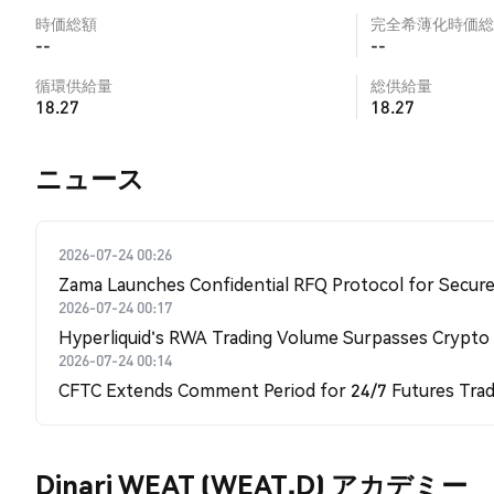
時価総額
完全希薄化時価総
--
--
循環供給量
総供給量
18.27
18.27
​​ニュース​​
2026-07-24 00:26
Zama Launches Confidential RFQ Protocol for Secure 
2026-07-24 00:17
Hyperliquid's RWA Trading Volume Surpasses Crypto
2026-07-24 00:14
CFTC Extends Comment Period for 24/7 Futures Trad
Dinari WEAT (WEAT.D) アカデミー