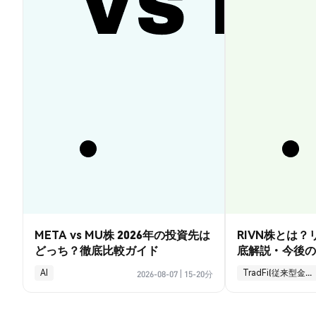
META vs MU株 2026年の投資先は
RIVN株とは
どっち？徹底比較ガイド
底解説・今後の
AI
TradFi(従来型金融)
2026-08-07
|
15-20分