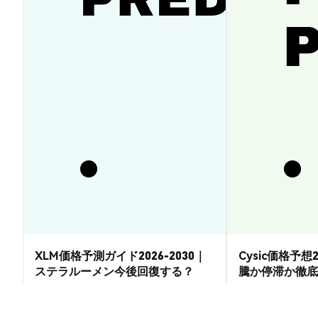
XLM価格予測ガイド2026-2030｜
Cysic価格予想2
ステラルーメン今後回復する？
騰か停滞か徹底
市場洞察
市場洞察
2026-08-07
|
15-20分