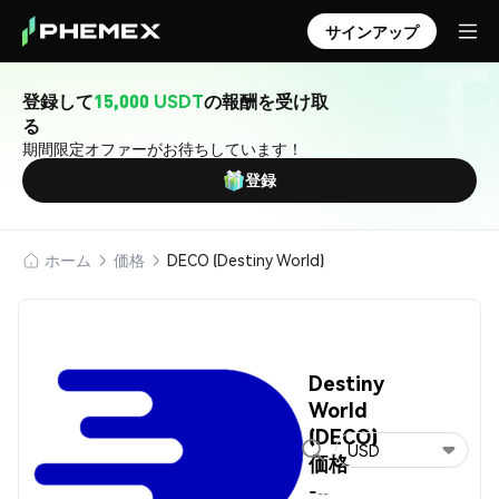
サインアップ
登録して
15,000 USDT
の報酬を受け取
る
期間限定オファーがお待ちしています！
登録
ホーム
価格
DECO (Destiny World)
Destiny
World
(DECO)
USD
価格
-
--