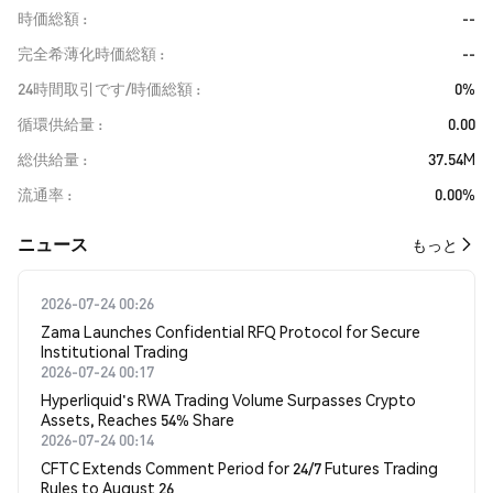
時価総額
--
完全希薄化時価総額
--
24時間取引です/時価総額
0%
循環供給量
0.00
総供給量
37.54M
流通率
0.00%
​​ニュース​​
もっと
2026-07-24 00:26
Zama Launches Confidential RFQ Protocol for Secure
Institutional Trading
2026-07-24 00:17
Hyperliquid's RWA Trading Volume Surpasses Crypto
Assets, Reaches 54% Share
2026-07-24 00:14
CFTC Extends Comment Period for 24/7 Futures Trading
Rules to August 26