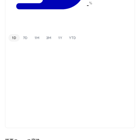
%
-
1D
7D
1M
3M
1Y
YTD