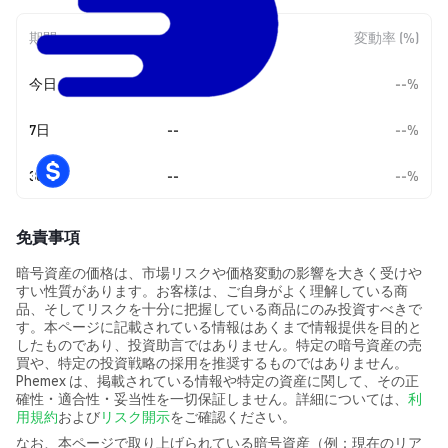
期間
金額変動
変動率 (%)
今日
--
--%
7日
--
--%
30日
--
--%
免責事項
暗号資産の価格は、市場リスクや価格変動の影響を大きく受けや
すい性質があります。お客様は、ご自身がよく理解している商
品、そしてリスクを十分に把握している商品にのみ投資すべきで
す。本ページに記載されている情報はあくまで情報提供を目的と
したものであり、投資助言ではありません。特定の暗号資産の売
買や、特定の投資戦略の採用を推奨するものではありません。
Phemex は、掲載されている情報や特定の資産に関して、その正
確性・適合性・妥当性を一切保証しません。詳細については、
利
用規約
および
リスク開示
をご確認ください。
なお、本ページで取り上げられている暗号資産（例：現在のリア