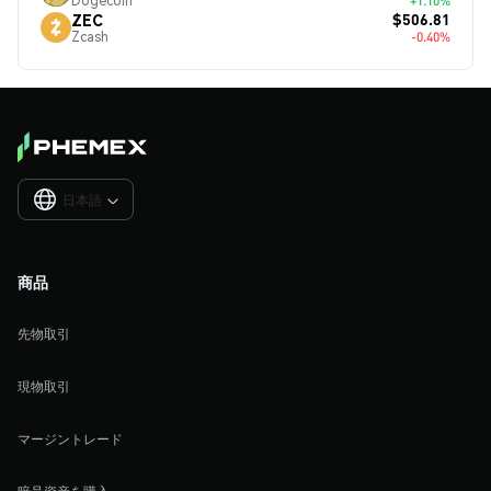
Dogecoin
+1.10%
$506.81
ZEC
Zcash
-0.40%
日本語

商品
先物取引
現物取引
マージントレード