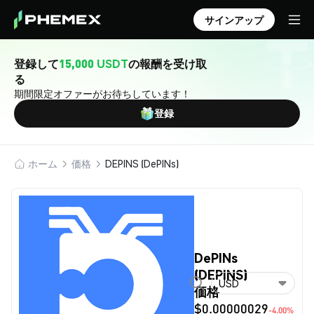
サインアップ
登録して
15,000 USDT
の報酬を受け取
る
期間限定オファーがお待ちしています！
登録
ホーム
価格
DEPINS (DePINs)
DePINs
(DEPINS)
USD
価格
$0.00000029
-4.00%