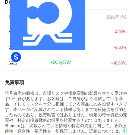
DePINs (DEPINS) の価格変動
期間
金額変動
変動率 (%)
+
$0.0
1227
今日
-4.00%
7
+
$0.0
1227
7日
-4.00%
7
+
$0.0
6729
30日
-18.60%
7
免責事項
暗号資産の価格は、市場リスクや価格変動の影響を大きく受けや
すい性質があります。お客様は、ご自身がよく理解している商
品、そしてリスクを十分に把握している商品にのみ投資すべきで
す。本ページに記載されている情報はあくまで情報提供を目的と
したものであり、投資助言ではありません。特定の暗号資産の売
買や、特定の投資戦略の採用を推奨するものではありません。
Phemex は、掲載されている情報や特定の資産に関して、その正
確性・適合性・妥当性を一切保証しません。詳細については、
利