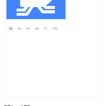
1D
7D
1M
3M
1Y
YTD