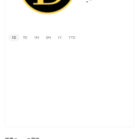
-
1D
7D
1M
3M
1Y
YTD