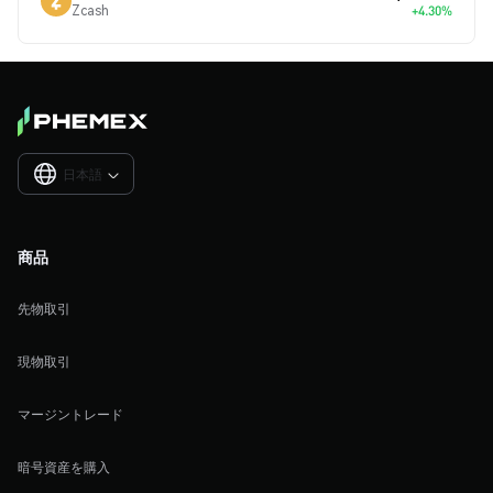
Zcash
+4.30%
日本語

商品
先物取引
現物取引
マージントレード
暗号資産を購入