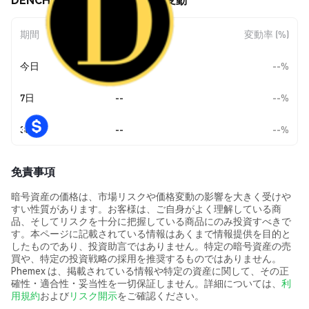
期間
金額変動
変動率 (%)
今日
--
--%
7日
--
--%
30日
--
--%
免責事項
暗号資産の価格は、市場リスクや価格変動の影響を大きく受けや
すい性質があります。お客様は、ご自身がよく理解している商
品、そしてリスクを十分に把握している商品にのみ投資すべきで
す。本ページに記載されている情報はあくまで情報提供を目的と
したものであり、投資助言ではありません。特定の暗号資産の売
買や、特定の投資戦略の採用を推奨するものではありません。
Phemex は、掲載されている情報や特定の資産に関して、その正
確性・適合性・妥当性を一切保証しません。詳細については、
利
用規約
および
リスク開示
をご確認ください。