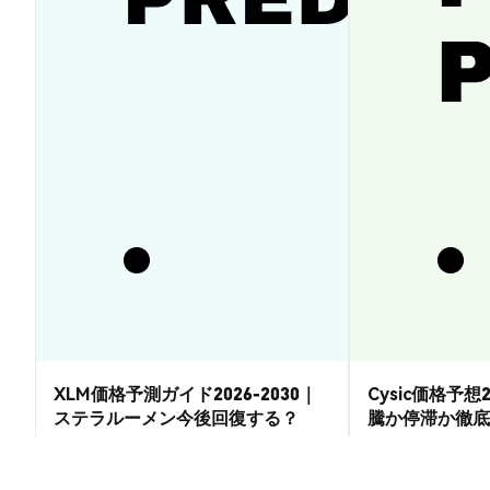
XLM価格予測ガイド2026-2030｜
Cysic価格予想2
ステラルーメン今後回復する？
騰か停滞か徹底
市場洞察
市場洞察
2026-08-07
|
15-20分