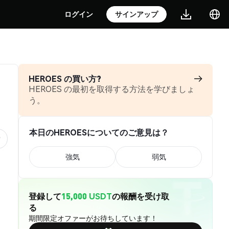
ログイン
サインアップ
HEROES の買い方?
HEROES の最初を取得する方法を学びましょ
う。
本日のHEROESについてのご意見は？
強気
弱気
登録して
15,000 USDT
の報酬を受け取
る
期間限定オファーがお待ちしています！