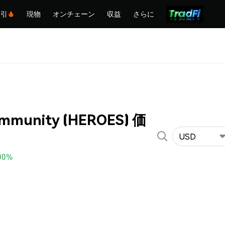
取引
現物
オンチェーン
収益
さらに
ommunity (HEROES) 価
USD
00%