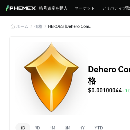
暗号資産を購入
マーケット
デリバティブ
ホーム
価格
HEROES (Dehero Community)
Dehero C
格
$0.00100044
+0.
1D
7D
1M
3M
1Y
YTD