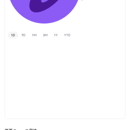
1D
7D
1M
3M
1Y
YTD