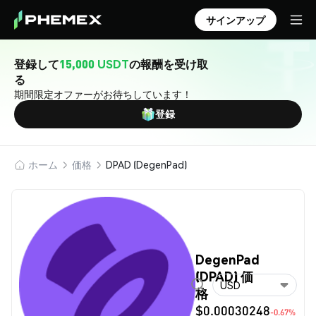
サインアップ
登録して
15,000 USDT
の報酬を受け取
る
期間限定オファーがお待ちしています！
登録
ホーム
価格
DPAD (DegenPad)
DegenPad
(DPAD) 価
USD
格
$0.00030248
-0.67%