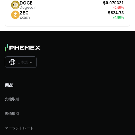
$0.070321
DOGE
Dogecoin
-0.40%
$524.73
ZEC
Zcash
+4.80%
日本語

商品
先物取引
現物取引
マージントレード