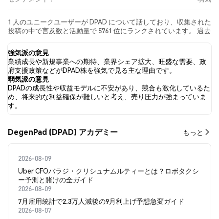
1 人のユニークユーザーが DPAD について話しており、収集された
投稿の中で言及数と活動量で 5761 位にランクされています。 過去
24時間で、すべてのソーシャルメディアにおける DPAD への感情
は 弱気 でした。 最後に、DPAD に関するニュース記事が 0 件公開
強気派の意見
されました。 Twitterでは、100.00% のツイートが強気の感情を示
業績成長や新規事業への期待、業界シェア拡大、旺盛な需要、政
し、0.00% のツイートが弱気の感情を示しました。 0.00% のツイ
府支援政策などがDPAD株を強気で見る主な理由です。
ートは DPAD に対して中立的でした。 これらの感情分析は 1 件の
弱気派の意見
ツイートに基づいています。
DPADの成長性や収益モデルに不安があり、競合も激化しているた
め、将来的な利益確保が難しいと考え、売り圧力が強まっていま
す。
DegenPad (DPAD) アカデミー
もっと
2026-08-09
Uber CFOバラジ・クリシュナムルティーとは？ロボタクシ
ー予測と賭けの全ガイド
2026-08-09
7月雇用統計で2.3万人減後の9月利上げ予想急変ガイド
2026-08-07