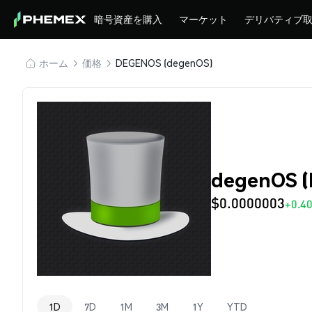
暗号資産を購入
マーケット
デリバティブ
ホーム
価格
DEGENOS (degenOS)
degenOS 
$0.0000003
+0.4
1D
7D
1M
3M
1Y
YTD