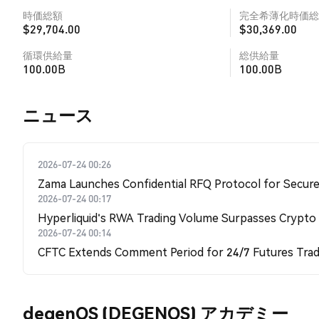
時価総額
完全希薄化時価総
$29,704.00
$30,369.00
循環供給量
総供給量
100.00B
100.00B
​​ニュース​​
2026-07-24 00:26
Zama Launches Confidential RFQ Protocol for Secure 
2026-07-24 00:17
Hyperliquid's RWA Trading Volume Surpasses Crypto
2026-07-24 00:14
CFTC Extends Comment Period for 24/7 Futures Trad
degenOS (DEGENOS) アカデミー