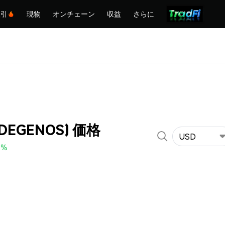
取引
現物
オンチェーン
収益
さらに
(DEGENOS) 価格
USD
0%