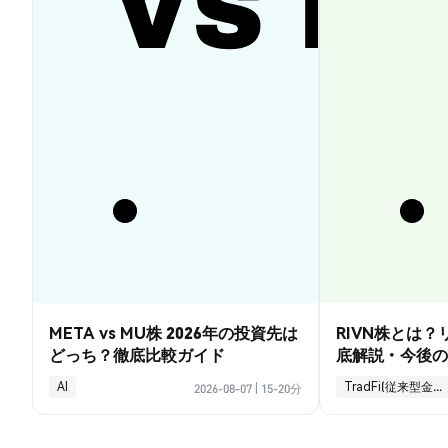
META vs MU株 2026年の投資先は
RIVN株とは
どっち？徹底比較ガイド
底解説・今後の
AI
TradFi(従来型金融)
2026-08-07
|
15-20分