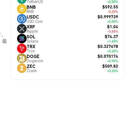
TetherUS
+0.00%
$592.55
BNB
BNB
-0.20%
$0.999739
USDC
USD Coin
+0.00%
$1.04
XRP
Ripple
-0.60%
す。
$74.37
SOL
、最
Solana
+1.60%
$0.327678
TRX
Tron
+0.20%
$0.070174
DOGE
Dogecoin
+0.90%
$509.82
ZEC
Zcash
+0.20%