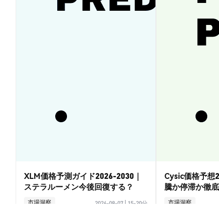
XLM価格予測ガイド2026-2030｜
Cysic価格予想2
ステラルーメン今後回復する？
騰か停滞か徹底
市場洞察
市場洞察
2026-08-07
|
15-20分